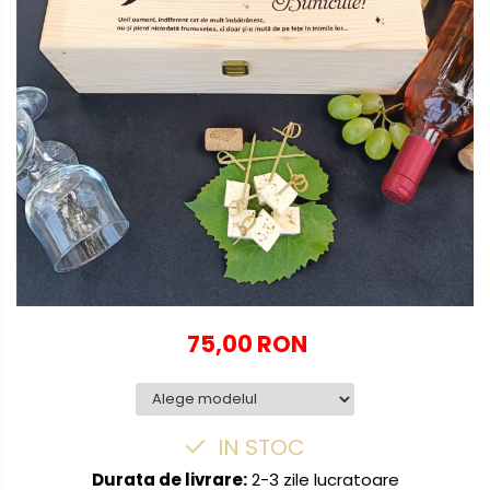
Globuri personalizate
Decoratiuni Craciun
Pachete cadou Craciun
Paste
Decoratiuni Paste
Valentines Day
Cadouri indragostiti
1-8 Martie
Scoala/Absolvire
75,00 RON
IN STOC
Durata de livrare:
2-3 zile lucratoare