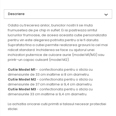
Descriere
Odata cu trecerea anilor, bunicilor nostri li se muta
frumusetea de pe chip in suflet. Ei isi pastreaza simtul
lucrurilor frumoase, de aceea aceasta cutie personalizata
pentru vin este alegerea potrivita pentru a le fi daruita.
Suprafata fina a cutiei permite realizarea gravurii la cel mai
ridicat standard. Inchiderea se face cu ajutorul unei
inchizatori puternice de culoare aurie (model M1/M3) sau
printr-un capac culisant (model M2).
Cutie Model M1
- confectionata pentru o sticla cu
dimensiunile de 33 cm inaltime si 8 cm diametru.
Cutie Model M2
- confectionata pentru o sticla cu
dimensiunile de 37 cm inaltime si 9,4 cm diametru.
Cutie Model M3
- confectionata pentru o sticla cu
dimensiunile 33 cm inaltime si 9,4 cm diametru.
La achizitia oricarei cutii primiti si talasul necesar protectiei
sticlei.