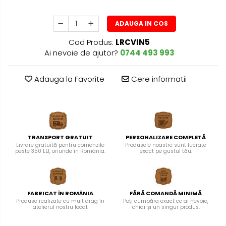
ADAUGA IN COS
Cod Produs:
LRCVIN5
Ai nevoie de ajutor?
0744 493 993
Adauga la Favorite
Cere informatii
TRANSPORT GRATUIT
PERSONALIZARE COMPLETĂ
Livrare gratuită pentru comenzile
Produsele noastre sunt lucrate
peste 350 LEI, oriunde în România.
exact pe gustul tău.
FABRICAT ÎN ROMÂNIA
FĂRĂ COMANDĂ MINIMĂ
Produse realizate cu mult drag în
Poți cumpăra exact ce ai nevoie,
atelierul nostru local.
chiar și un singur produs.