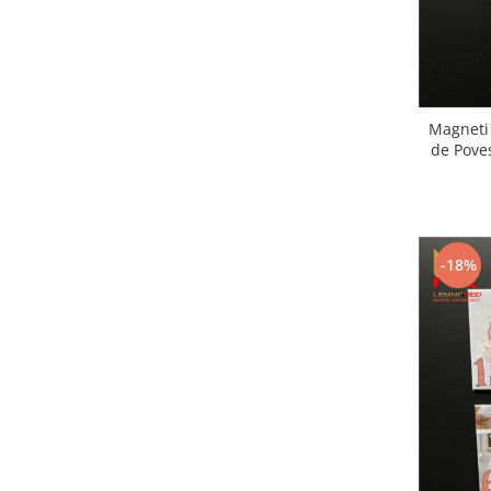
Bucataria LemnoRed
Tocatoare si ustensile
Cutii pentru vin
Suporturi pahare
Magneti 
Diverse
de Pove
Cutii aranjamente florale
Placute ABS (metalex)
PRODUSUL LUNII
-18%
% Promotii