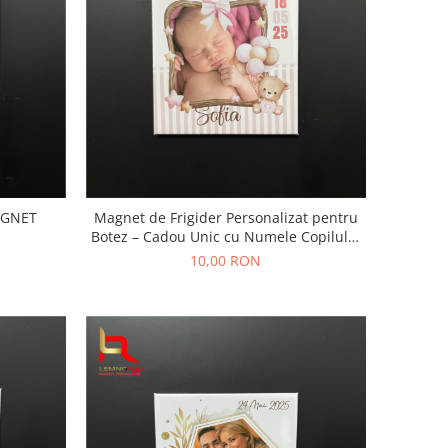
AGNET
Magnet de Frigider Personalizat pentru
Botez – Cadou Unic cu Numele Copilului
și Data Evenimentului
10,00 RON