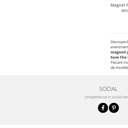
Magnet P
Ami
Descoperă
eveniment 
magneti 
Save the
Fiecare ma
de modele 
SOCIAL
Urmareste-ne in social me