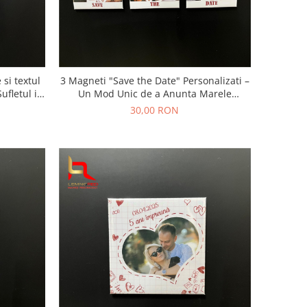
si textul
3 Magneti "Save the Date" Personalizati –
ufletul in
Un Mod Unic de a Anunta Marele
Eveniment
30,00 RON