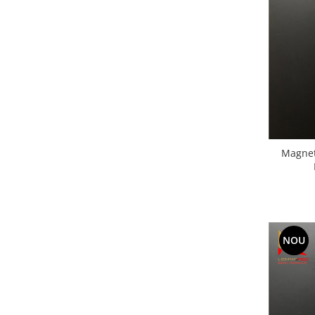
Suporturi si platouri
Rame foto / Decoratiuni
Familie
Copii
Rame/trofee diverse meserii
Indragostiti
Cadouri pentru dascali
Religioase
Magnet
Alte obiecte decorative
Evenimente speciale
Aniversari
Aranjamente baloane
NOU
Lumanari pentru tort
Propsuri si ghirlande
Nunta
Accesorii nunta