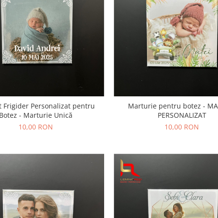
 Frigider Personalizat pentru
Marturie pentru botez - M
Botez - Marturie Unică
PERSONALIZAT
10,00 RON
10,00 RON