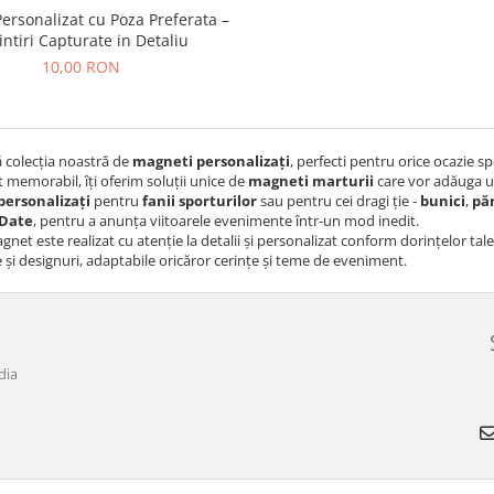
ersonalizat cu Poza Preferata –
ntiri Capturate in Detaliu
10,00 RON
 colecția noastră de
magneti personalizați
, perfecti pentru orice ocazie sp
memorabil, îți oferim soluții unice de
magneti marturii
care vor adăuga u
personalizați
pentru
fanii sporturilor
sau pentru cei dragi ție -
bunici
,
păr
 Date
, pentru a anunța viitoarele evenimente într-un mod inedit.
gnet este realizat cu atenție la detalii și personalizat conform dorințelor tal
și designuri, adaptabile oricăror cerințe și teme de eveniment.
dia