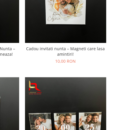
 Nunta –
Cadou invitati nunta – Magneti care lasa
oneaza!
amintiri!
10,00 RON