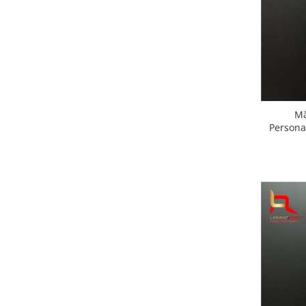
Cutii verighete
Umerase miri
Botez
Accesorii botez
Mărturii
Craciun
Mă
Globuri personalizate
Personal
Decoratiuni Craciun
Pachete cadou Craciun
Paste
Decoratiuni Paste
Valentines Day
Cadouri indragostiti
1-8 Martie
Scoala/Absolvire
Magneti personalizati