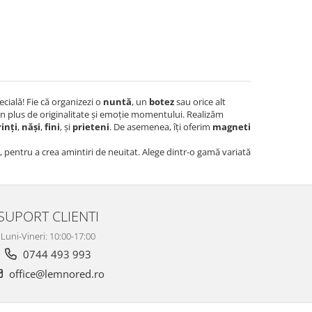
ecială! Fie că organizezi o
nuntă
, un
botez
sau orice alt
n plus de originalitate și emoție momentului. Realizăm
inți
,
năși
,
fini
, și
prieteni
. De asemenea, îți oferim
magneti
e, pentru a crea amintiri de neuitat. Alege dintr-o gamă variată
SUPORT CLIENTI
Luni-Vineri: 10:00-17:00
0744 493 993
office@lemnored.ro