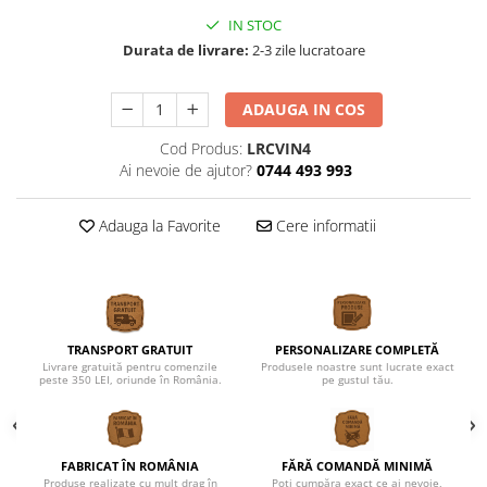
Cutii verighete
IN STOC
Umerase miri
Durata de livrare:
2-3 zile lucratoare
Botez
Accesorii botez
ADAUGA IN COS
Mărturii
Cod Produs:
LRCVIN4
Craciun
Ai nevoie de ajutor?
0744 493 993
Globuri personalizate
Decoratiuni Craciun
Adauga la Favorite
Cere informatii
Pachete cadou Craciun
Paste
Decoratiuni Paste
Valentines Day
TRANSPORT GRATUIT
PERSONALIZARE COMPLETĂ
Livrare gratuită pentru comenzile
Produsele noastre sunt lucrate exact
Cadouri indragostiti
peste 350 LEI, oriunde în România.
pe gustul tău.
1-8 Martie
Scoala/Absolvire
FABRICAT ÎN ROMÂNIA
FĂRĂ COMANDĂ MINIMĂ
Magneti personalizati
Produse realizate cu mult drag în
Poți cumpăra exact ce ai nevoie,