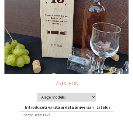
Suporturi si platouri
Rame foto / Decoratiuni
Familie
Copii
Rame/trofee diverse meserii
Indragostiti
Cadouri pentru dascali
Religioase
Alte obiecte decorative
Evenimente speciale
75,00 RON
Aniversari
Aranjamente baloane
Lumanari pentru tort
Introduceti varsta si data aniversarii tatalui
Propsuri si ghirlande
Nunta
Accesorii nunta