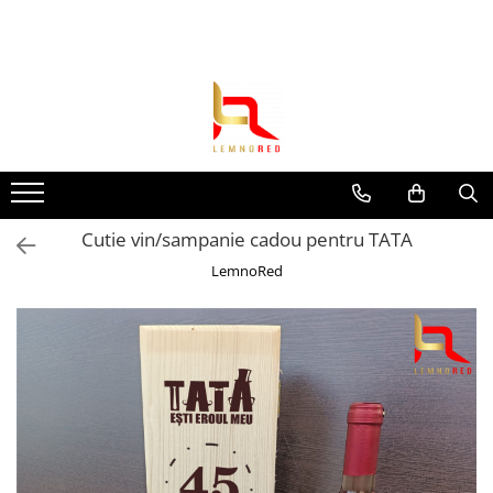
Toate Produsele
Toppere si ornamente tort
Toppere aniversari
Toppere nunta
Toppere diverse
Cutie vin/sampanie cadou pentru TATA
Toppere absolvire
LemnoRed
Decoruri tort
Suite toppere tematice
Evantaie/frunze
Fluturasi (zeci de variante)
Figurine din
rasina/PVC/metal/polistiren
Toppere Craciun