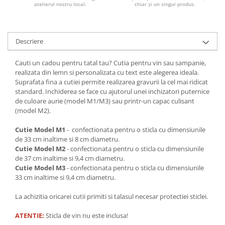
atelierul nostru local.
chiar și un singur produs.
Bucataria LemnoRed
Tocatoare si ustensile
Cutii pentru vin
Descriere
Suporturi pahare
Cauti un cadou pentru tatal tau? Cutia pentru vin sau sampanie,
Diverse
realizata din lemn si personalizata cu text este alegerea ideala.
Cutii aranjamente florale
Suprafata fina a cutiei permite realizarea gravurii la cel mai ridicat
standard. Inchiderea se face cu ajutorul unei inchizatori puternice
Placute ABS (metalex)
de culoare aurie (model M1/M3) sau printr-un capac culisant
PRODUSUL LUNII
(model M2).
% Promotii
Cutie Model M1
- confectionata pentru o sticla cu dimensiunile
de 33 cm inaltime si 8 cm diametru.
Cutie Model M2
- confectionata pentru o sticla cu dimensiunile
de 37 cm inaltime si 9,4 cm diametru.
Cutie Model M3
- confectionata pentru o sticla cu dimensiunile
33 cm inaltime si 9,4 cm diametru.
La achizitia oricarei cutii primiti si talasul necesar protectiei sticlei.
ATENTIE:
Sticla de vin nu este inclusa!