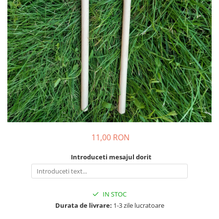
Suporturi si platouri
Rame foto / Decoratiuni
Familie
Copii
Rame/trofee diverse meserii
Indragostiti
Cadouri pentru dascali
Religioase
Alte obiecte decorative
Evenimente speciale
11,00 RON
Aniversari
Introduceti mesajul dorit
Aranjamente baloane
Lumanari pentru tort
Propsuri si ghirlande
IN STOC
Nunta
Durata de livrare:
1-3 zile lucratoare
Accesorii nunta