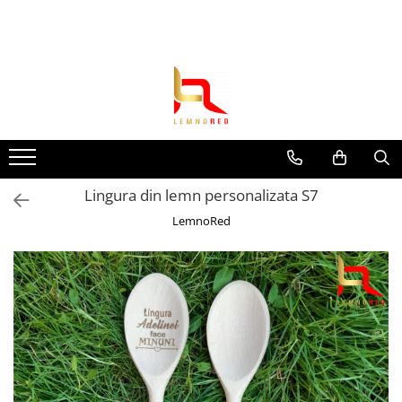
Toate Produsele
Toppere si ornamente tort
Toppere aniversari
Toppere nunta
Toppere diverse
Lingura din lemn personalizata S7
Toppere absolvire
LemnoRed
Decoruri tort
Suite toppere tematice
Evantaie/frunze
Fluturasi (zeci de variante)
Figurine din
rasina/PVC/metal/polistiren
Toppere Craciun