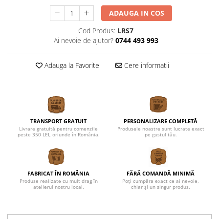
Cutii verighete
ADAUGA IN COS
Umerase miri
Cod Produs:
LRS7
Botez
Ai nevoie de ajutor?
0744 493 993
Accesorii botez
Mărturii
Adauga la Favorite
Cere informatii
Craciun
Globuri personalizate
Decoratiuni Craciun
Pachete cadou Craciun
TRANSPORT GRATUIT
PERSONALIZARE COMPLETĂ
Paste
Livrare gratuită pentru comenzile
Produsele noastre sunt lucrate exact
peste 350 LEI, oriunde în România.
pe gustul tău.
Decoratiuni Paste
Valentines Day
Cadouri indragostiti
FABRICAT ÎN ROMÂNIA
FĂRĂ COMANDĂ MINIMĂ
1-8 Martie
Produse realizate cu mult drag în
Poți cumpăra exact ce ai nevoie,
atelierul nostru local.
chiar și un singur produs.
Scoala/Absolvire
Magneti personalizati