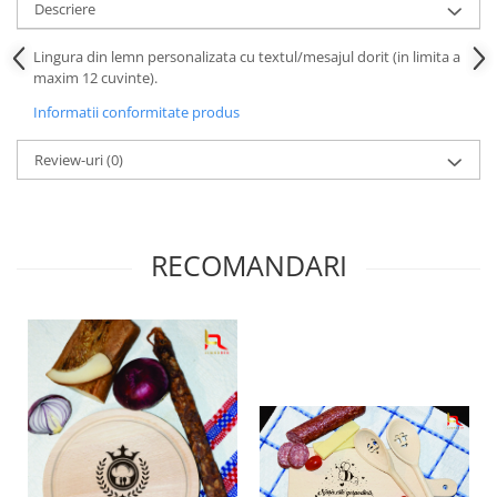
Descriere
Bucataria LemnoRed
Tocatoare si ustensile
Lingura din lemn personalizata cu textul/mesajul dorit (in limita a
Cutii pentru vin
maxim 12 cuvinte).
Suporturi pahare
Informatii conformitate produs
Diverse
Review-uri
(0)
Cutii aranjamente florale
Placute ABS (metalex)
PRODUSUL LUNII
RECOMANDARI
% Promotii