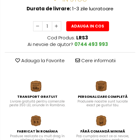
Durata de livrare:
1-3 zile lucratoare
ADAUGA IN COS
Cod Produs:
LRS3
Ai nevoie de ajutor?
0744 493 993
Adauga la Favorite
Cere informatii
TRANSPORT GRATUIT
PERSONALIZARE COMPLETĂ
Livrare gratuită pentru comenzile
Produsele noastre sunt lucrate
peste 350 LEI, oriunde în România.
exact pe gustul tău.
FABRICAT ÎN ROMÂNIA
FĂRĂ COMANDĂ MINIMĂ
Produse realizate cu mult drag în
Poți cumpăra exact ce ai nevoie,
atelierul nostru local.
chiar și un singur produs.