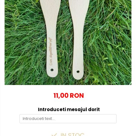
Globuri personalizate
Decoratiuni Craciun
Pachete cadou Craciun
Paste
Decoratiuni Paste
Valentines Day
Cadouri indragostiti
1-8 Martie
Scoala/Absolvire
11,00 RON
Introduceti mesajul dorit
IN STOC