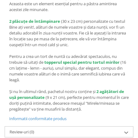
Aceasta este un element esențial pentru a păstra amintirea
acestei zile minunate.
2 plăcuțe de întâmpinare
(30 x 23 cm) personalizate cu textul
Bine ați venit!, alături de numele voastre și data nunții, vor fi un
detaliu adorabil în ziua nunții voastre. Fie că le așezați la intrarea
în locație sau pe masa de la petrecere, ele vă vor întâmpina
oaspeții într-un mod cald și unic.
Pentru a crea un tort de nuntă cu adevărat spectaculos, nu
trebuie să uitați de
topperul special pentru tortul mirilor
(16
cm lațime - lemn - auriu), unul simplu, dar elegant, compus din
numele voastre alături de o inimă care semnifică iubirea care vă
leagă.
Și nu în ultimul rând, pachetul nostru conține și
2 agățători de
ușă personalizate
(9 x 21 cm), perfecte pentru momentul în care
doriți puțină intimitate, deoarece mesajul "Mirele/mireasa se
pregătește" va ține musafirii la distanță.
Informatii conformitate produs
Review-uri
(0)