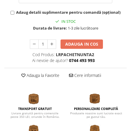
Adaug detalii suplimentare pentru comandă (opțional)
IN STOC
Durata de livrare:
1-3 zile lucrătoare
ADAUGA IN COS
Cod Produs:
LRPACHETNUNTA2
Ai nevoie de ajutor?
0744 493 993
Adauga la Favorite
Cere informatii
TRANSPORT GRATUIT
PERSONALIZARE COMPLETĂ
Livrare gratuită pentru comenzile
Produsele noastre sunt lucrate exact
peste 350 LEI, oriunde în România.
pe gustul tău.