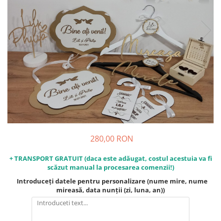
Decoratiuni Craciun
Pachete cadou Craciun
Paste
Decoratiuni Paste
Valentines Day
Cadouri indragostiti
1-8 Martie
Scoala/Absolvire
280,00 RON
+ TRANSPORT GRATUIT (daca este adăugat, costul acestuia va fi
scăzut manual la procesarea comenzii!)
Introduceți datele pentru personalizare (nume mire, nume
mireasă, data nunții (zi, luna, an))