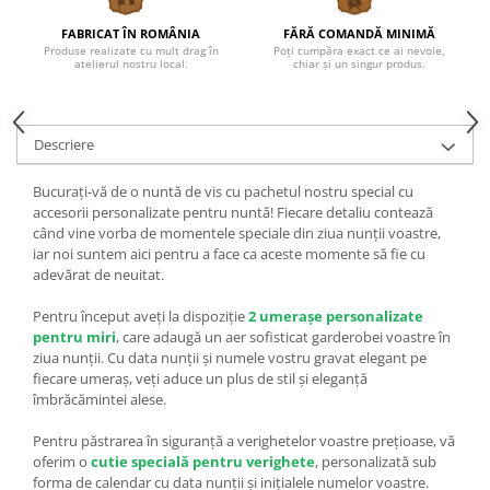
FABRICAT ÎN ROMÂNIA
FĂRĂ COMANDĂ MINIMĂ
Produse realizate cu mult drag în
Poți cumpăra exact ce ai nevoie,
atelierul nostru local.
chiar și un singur produs.
Descriere
Bucurați-vă de o nuntă de vis cu pachetul nostru special cu
accesorii personalizate pentru nuntă! Fiecare detaliu contează
când vine vorba de momentele speciale din ziua nunții voastre,
iar noi suntem aici pentru a face ca aceste momente să fie cu
adevărat de neuitat.
Pentru început aveți la dispoziție
2
umerașe personalizate
pentru miri
, care adaugă un aer sofisticat garderobei voastre în
ziua nunții. Cu data nunții și numele vostru gravat elegant pe
fiecare umeraș, veți aduce un plus de stil și eleganță
îmbrăcămintei alese.
Pentru păstrarea în siguranță a verighetelor voastre prețioase, vă
oferim o
cutie specială pentru verighete
, personalizată sub
forma de calendar cu data nunții și inițialele numelor voastre.