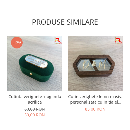
PRODUSE SIMILARE
-17%
Cutiuta verighete + oglinda
Cutie verighete lemn masiv,
acrilica
personalizata cu initialele
mirilor
60,00 RON
85,00 RON
50,00 RON