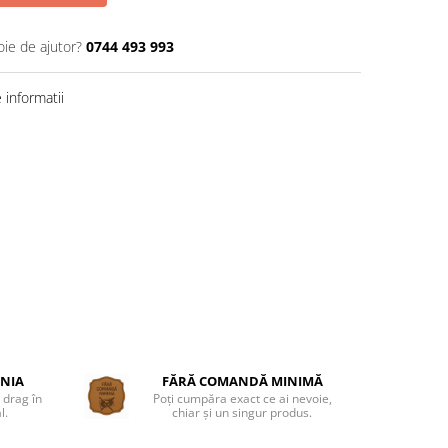
oie de ajutor?
0744 493 993
informatii
ÂNIA
FĂRĂ COMANDĂ MINIMĂ
 drag în
Poți cumpăra exact ce ai nevoie,
l.
chiar și un singur produs.