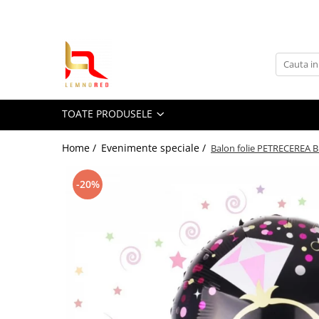
Toate Produsele
Toppere si ornamente tort
Toppere aniversari
TOATE PRODUSELE
Toppere nunta
Toppere diverse
Home /
Evenimente speciale /
Balon folie PETRECEREA 
Toppere absolvire
Decoruri tort
-20%
Suite toppere tematice
Evantaie/frunze
Fluturasi (zeci de variante)
Figurine din
rasina/PVC/metal/polistiren
Toppere Craciun