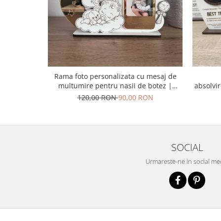
Bucataria LemnoRed
Tocatoare si ustensile
Cutii pentru vin
Suporturi pahare
Diverse
Rama foto personalizata cu mesaj de
Cutii aranjamente florale
multumire pentru nasii de botez |
absolvi
Placute ABS (metalex)
Cadou emotional pentru nasi
de
120,00 RON
90,00 RON
PRODUSUL LUNII
% Promotii
SOCIAL
Urmareste-ne in social me