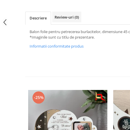
Cutii verighete
Umerase miri
Review-uri
(0)
Descriere
Botez
Accesorii botez
Balon folie pentru petrecerea burlacitelor, dimensiune 45 
Mărturii
*Imaginile sunt cu titlu de prezentare.
Craciun
Informatii conformitate produs
Globuri personalizate
Decoratiuni Craciun
Pachete cadou Craciun
Paste
Decoratiuni Paste
Valentines Day
-25%
Cadouri indragostiti
1-8 Martie
Scoala/Absolvire
Magneti personalizati