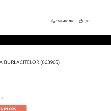
0744 493 993
0,00
EA BURLACITELOR (063905)
are
A IN COS