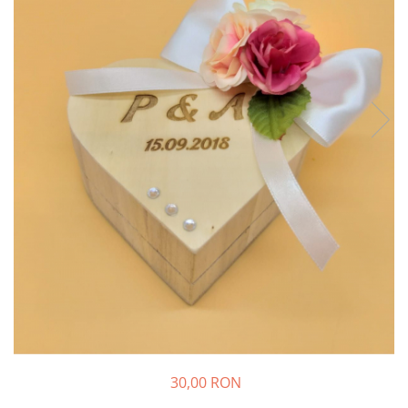
Decoratiuni Craciun
Pachete cadou Craciun
Paste
Decoratiuni Paste
Valentines Day
Cadouri indragostiti
1-8 Martie
Scoala/Absolvire
30,00 RON