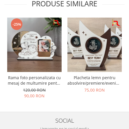
PRODUSE SIMILARE
-25%
Rama foto personalizata cu
Placheta lemn pentru
mesaj de multumire pentru
absolvire/premiere/eveniment
nasii de botez | Cadou
- optiuni de personalizare
120,00 RON
75,00 RON
emotional pentru nasi
nelimitate
90,00 RON
SOCIAL
Urmareste-ne in social media