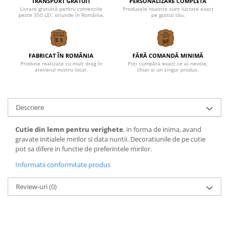
TRANSPORT GRATUIT
PERSONALIZARE COMPLETĂ
Livrare gratuită pentru comenzile
Produsele noastre sunt lucrate exact
peste 350 LEI, oriunde în România.
pe gustul tău.
FABRICAT ÎN ROMÂNIA
FĂRĂ COMANDĂ MINIMĂ
Produse realizate cu mult drag în
Poți cumpăra exact ce ai nevoie,
atelierul nostru local.
chiar și un singur produs.
Descriere
Cutie din lemn pentru verighete
, in forma de inima, avand
gravate initialele mirilor si data nuntii. Decoratiunile de pe cutie
pot sa difere in functie de preferintele mirilor.
Informatii conformitate produs
Review-uri
(0)