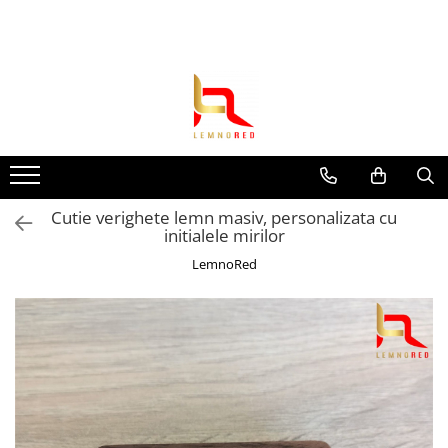
Toate Produsele
Toppere si ornamente tort
Toppere aniversari
Toppere nunta
Toppere diverse
Cutie verighete lemn masiv, personalizata cu
Toppere absolvire
initialele mirilor
Decoruri tort
LemnoRed
Suite toppere tematice
Evantaie/frunze
Fluturasi (zeci de variante)
Figurine din
rasina/PVC/metal/polistiren
Toppere Craciun