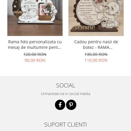
Rama foto personalizata cu
Cadou pentru nasii de
mesaj de multumire pentru
botez - RAMA
nasii de botez | Cadou
PERONALIZATA BOTEZ
120,00 RON
130,00 RON
emotional pentru nasi
90,00 RON
110,00 RON
SOCIAL
Urmareste-ne in social media
SUPORT CLIENTI