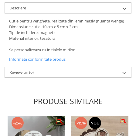
Bucataria LemnoRed
Descriere
Tocatoare si ustensile
Cutii pentru vin
Cutie pentru verighete, realizata din lemn masiv (nuanta wenge)
Dimensiune cutie: 10 cm x 5 cm x 3 cm
Suporturi pahare
Tip de închidere: magnetic
Material interior: tesatura
Diverse
Cutii aranjamente florale
Se personalizeaza cu initialele mirilor.
Placute ABS (metalex)
Informatii conformitate produs
PRODUSUL LUNII
Review-uri
(0)
% Promotii
PRODUSE SIMILARE
-25%
-15%
NOU