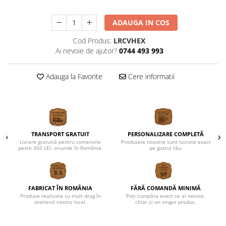
Cutii verighete
Umerase miri
ADAUGA IN COS
Botez
Cod Produs:
LRCVHEX
Accesorii botez
Ai nevoie de ajutor?
0744 493 993
Mărturii
Craciun
Adauga la Favorite
Cere informatii
Globuri personalizate
Decoratiuni Craciun
Pachete cadou Craciun
Paste
TRANSPORT GRATUIT
PERSONALIZARE COMPLETĂ
Livrare gratuită pentru comenzile
Produsele noastre sunt lucrate exact
Decoratiuni Paste
peste 350 LEI, oriunde în România.
pe gustul tău.
Valentines Day
Cadouri indragostiti
1-8 Martie
FABRICAT ÎN ROMÂNIA
FĂRĂ COMANDĂ MINIMĂ
Produse realizate cu mult drag în
Poți cumpăra exact ce ai nevoie,
Scoala/Absolvire
atelierul nostru local.
chiar și un singur produs.
Magneti personalizati