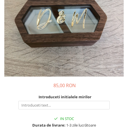
Suporturi si platouri
Rame foto / Decoratiuni
Familie
Copii
Rame/trofee diverse meserii
Indragostiti
Cadouri pentru dascali
Religioase
Alte obiecte decorative
Evenimente speciale
Aniversari
85,00 RON
Aranjamente baloane
Introduceti initialele mirilor
Lumanari pentru tort
Propsuri si ghirlande
Nunta
IN STOC
Accesorii nunta
Durata de livrare:
1-3 zile lucrătoare