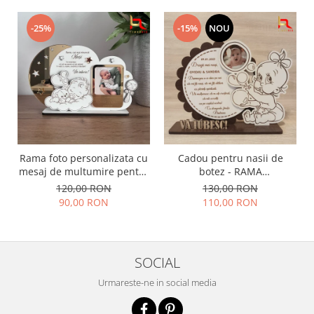
-25%
-15%
NOU
Rama foto personalizata cu
Cadou pentru nasii de
mesaj de multumire pentru
botez - RAMA
nasii de botez | Cadou
PERONALIZATA BOTEZ
120,00 RON
130,00 RON
emotional pentru nasi
90,00 RON
110,00 RON
SOCIAL
Urmareste-ne in social media