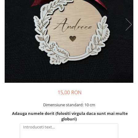
Decoratiuni Craciun
Pachete cadou Craciun
Paste
Decoratiuni Paste
Valentines Day
Cadouri indragostiti
1-8 Martie
Scoala/Absolvire
15,00 RON
Dimensiune standard: 10 cm
Adauga numele dorit (folositi virgula daca sunt mai multe
globuri)