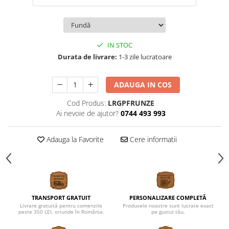
IN STOC
Durata de livrare:
1-3 zile lucratoare
ADAUGA IN COS
Cod Produs:
LRGPFRUNZE
Ai nevoie de ajutor?
0744 493 993
Adauga la Favorite
Cere informatii
TRANSPORT GRATUIT
PERSONALIZARE COMPLETĂ
Livrare gratuită pentru comenzile
Produsele noastre sunt lucrate exact
peste 350 LEI, oriunde în România.
pe gustul tău.