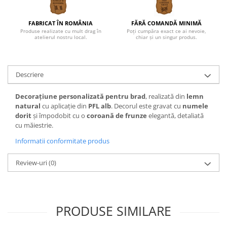
FABRICAT ÎN ROMÂNIA
FĂRĂ COMANDĂ MINIMĂ
Produse realizate cu mult drag în
Poți cumpăra exact ce ai nevoie,
atelierul nostru local.
chiar și un singur produs.
Descriere
Decorațiune personalizată pentru brad
, realizată din
lemn
natural
cu aplicație din
PFL alb
. Decorul este gravat cu
numele
dorit
și împodobit cu o
coroană de frunze
elegantă, detaliată
cu măiestrie.
Informatii conformitate produs
Review-uri
(0)
PRODUSE SIMILARE