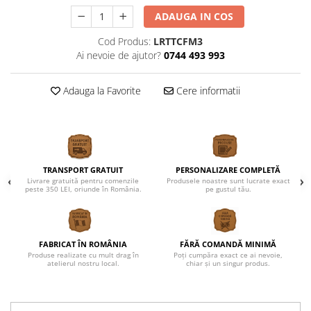
ADAUGA IN COS
Cod Produs:
LRTTCFM3
Ai nevoie de ajutor?
0744 493 993
Adauga la Favorite
Cere informatii
TRANSPORT GRATUIT
PERSONALIZARE COMPLETĂ
Livrare gratuită pentru comenzile
Produsele noastre sunt lucrate exact
peste 350 LEI, oriunde în România.
pe gustul tău.
FABRICAT ÎN ROMÂNIA
FĂRĂ COMANDĂ MINIMĂ
Produse realizate cu mult drag în
Poți cumpăra exact ce ai nevoie,
atelierul nostru local.
chiar și un singur produs.