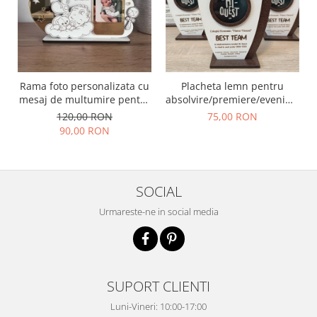
Rama foto personalizata cu
Placheta lemn pentru
mesaj de multumire pentru
absolvire/premiere/eveniment
nasii de botez | Cadou
- optiuni de personalizare
120,00 RON
75,00 RON
emotional pentru nasi
nelimitate
90,00 RON
SOCIAL
Urmareste-ne in social media
SUPORT CLIENTI
Luni-Vineri: 10:00-17:00