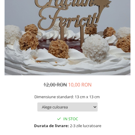
Decoratiuni Craciun
Pachete cadou Craciun
Paste
Decoratiuni Paste
Valentines Day
Cadouri indragostiti
1-8 Martie
Scoala/Absolvire
12,00 RON
10,00 RON
Dimensiune standard: 13 cm x 13 cm
IN STOC
Durata de livrare:
2-3 zile lucratoare