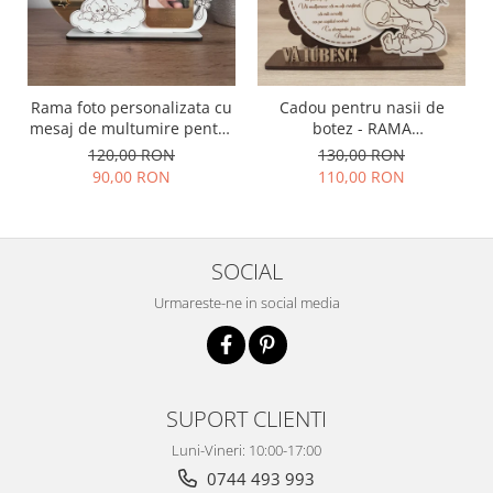
Rama foto personalizata cu
Cadou pentru nasii de
mesaj de multumire pentru
botez - RAMA
nasii de botez | Cadou
PERONALIZATA BOTEZ
120,00 RON
130,00 RON
emotional pentru nasi
90,00 RON
110,00 RON
SOCIAL
Urmareste-ne in social media
SUPORT CLIENTI
Luni-Vineri: 10:00-17:00
0744 493 993