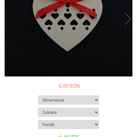
Decoratiuni Craciun
Pachete cadou Craciun
Paste
Decoratiuni Paste
Valentines Day
Cadouri indragostiti
1-8 Martie
Scoala/Absolvire
6,00 RON
IN STOC