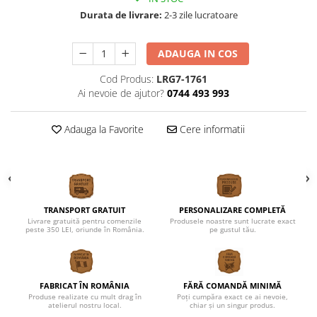
Durata de livrare:
2-3 zile lucratoare
ADAUGA IN COS
Cod Produs:
LRG7-1761
Ai nevoie de ajutor?
0744 493 993
Adauga la Favorite
Cere informatii
TRANSPORT GRATUIT
PERSONALIZARE COMPLETĂ
Livrare gratuită pentru comenzile
Produsele noastre sunt lucrate exact
peste 350 LEI, oriunde în România.
pe gustul tău.
FABRICAT ÎN ROMÂNIA
FĂRĂ COMANDĂ MINIMĂ
Produse realizate cu mult drag în
Poți cumpăra exact ce ai nevoie,
atelierul nostru local.
chiar și un singur produs.