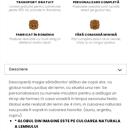
TRANSPORT GRATUIT
PERSONALIZARE COMPLETĂ
Livrare gratuită pentru comenzile
Produsele noastre sunt lucrate
peste 350 LEI, oriunde în România.
exact pe gustul tău.
FABRICAT ÎN ROMÂNIA
FĂRĂ COMANDĂ MINIMĂ
Produse realizate cu mult drag în
Poți cumpăra exact ce ai nevoie,
atelierul nostru local.
chiar și un singur produs.
Descriere
Descoperiți magia sărbătorilor alături de copiii dvs. cu
globul nostru jucăuș din lemn, cu silueta unui ren. Se
personalizeaza cu numele micuților pentru a adăuga un
strop de farmec în casa voastră în timpul sezonului festiv.
Globul este realizat din lemn de 4 mm, in culoarea naturala
sau poate fi vopsit in culoarea favorita. (auriu, argintiu,
cupru)
* GLOBUL DIN IMAGINE ESTE PE CULOAREA NATURALA
A LEMNULUI