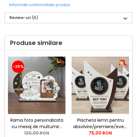
Informatii conformitate produs
Review-uri
(0)
Produse similare
-25%
Rama foto personalizata
Placheta lemn pentru
cu mesaj de multumire
absolvire/premiere/evenime
pentru nasii de botez |
120,00 RON
- optiuni de
75,00 RON