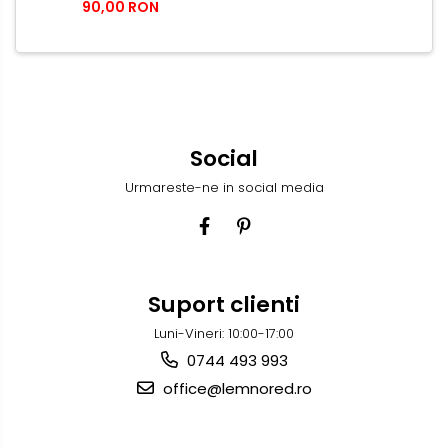
90,00 RON
Cadou emotional pentru
personalizare nelimitate
nasi
Social
Urmareste-ne in social media
Suport clienti
Luni-Vineri: 10:00-17:00
0744 493 993
office@lemnored.ro