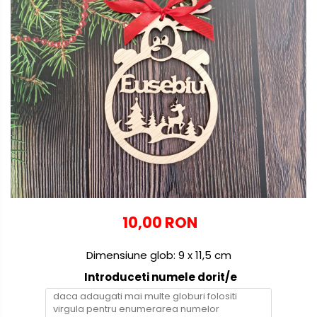
Globuri personalizate
Decoratiuni Craciun
Pachete cadou Craciun
Paste
Decoratiuni Paste
Valentines Day
Cadouri indragostiti
1-8 Martie
Scoala/Absolvire
10,00 RON
Dimensiune glob: 9 x 11,5 cm
Introduceti numele dorit/e