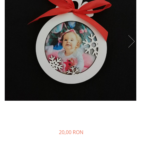
Decoratiuni Craciun
Pachete cadou Craciun
Paste
Decoratiuni Paste
Valentines Day
Cadouri indragostiti
1-8 Martie
Scoala/Absolvire
20,00 RON