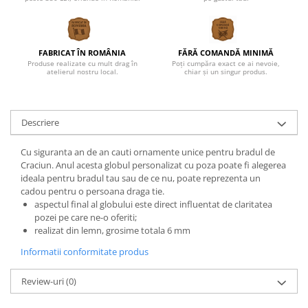
FABRICAT ÎN ROMÂNIA
FĂRĂ COMANDĂ MINIMĂ
Produse realizate cu mult drag în
Poți cumpăra exact ce ai nevoie,
atelierul nostru local.
chiar și un singur produs.
Descriere
Cu siguranta an de an cauti ornamente unice pentru bradul de
Craciun. Anul acesta globul personalizat cu poza poate fi alegerea
ideala pentru bradul tau sau de ce nu, poate reprezenta un
cadou pentru o persoana draga tie.
aspectul final al globului este direct influentat de claritatea
pozei pe care ne-o oferiti;
realizat din lemn, grosime totala 6 mm
Informatii conformitate produs
Review-uri
(0)