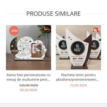
PRODUSE SIMILARE
-25%
Rama foto personalizata cu
Placheta lemn pentru
mesaj de multumire pentru
absolvire/premiere/eveniment
nasii de botez | Cadou
- optiuni de personalizare
120,00 RON
75,00 RON
emotional pentru nasi
nelimitate
90,00 RON