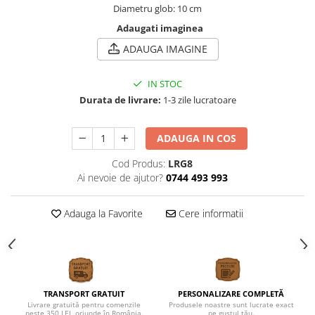
Diametru glob: 10 cm
Adaugati imaginea
ADAUGA IMAGINE
IN STOC
Durata de livrare:
1-3 zile lucratoare
ADAUGA IN COS
Cod Produs:
LRG8
Ai nevoie de ajutor?
0744 493 993
Adauga la Favorite
Cere informatii
TRANSPORT GRATUIT
PERSONALIZARE COMPLETĂ
Livrare gratuită pentru comenzile
Produsele noastre sunt lucrate exact
peste 350 LEI, oriunde în România.
pe gustul tău.