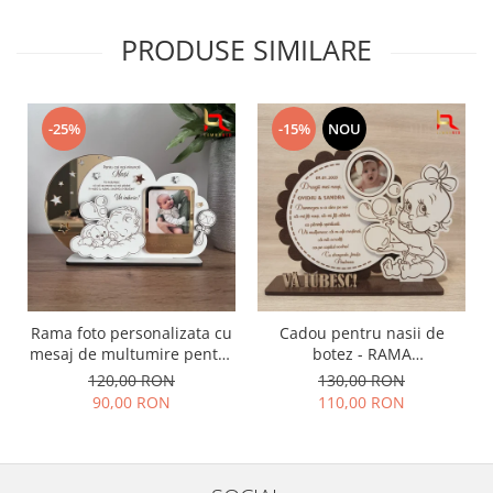
PRODUSE SIMILARE
-25%
-15%
NOU
Rama foto personalizata cu
Cadou pentru nasii de
mesaj de multumire pentru
botez - RAMA
nasii de botez | Cadou
PERONALIZATA BOTEZ
120,00 RON
130,00 RON
emotional pentru nasi
90,00 RON
110,00 RON