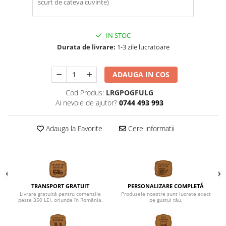
IN STOC
Durata de livrare:
1-3 zile lucratoare
ADAUGA IN COS
Cod Produs:
LRGPOGFULG
Ai nevoie de ajutor?
0744 493 993
Adauga la Favorite
Cere informatii
TRANSPORT GRATUIT
PERSONALIZARE COMPLETĂ
Livrare gratuită pentru comenzile
Produsele noastre sunt lucrate exact
peste 350 LEI, oriunde în România.
pe gustul tău.