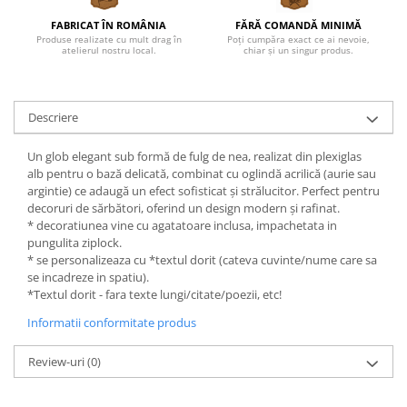
FABRICAT ÎN ROMÂNIA
FĂRĂ COMANDĂ MINIMĂ
Produse realizate cu mult drag în
Poți cumpăra exact ce ai nevoie,
atelierul nostru local.
chiar și un singur produs.
Descriere
Un glob elegant sub formă de fulg de nea, realizat din plexiglas
alb pentru o bază delicată, combinat cu oglindă acrilică (aurie sau
argintie) ce adaugă un efect sofisticat și strălucitor. Perfect pentru
decoruri de sărbători, oferind un design modern și rafinat.
* decoratiunea vine cu agatatoare inclusa, impachetata in
pungulita ziplock.
* se personalizeaza cu *textul dorit (cateva cuvinte/nume care sa
se incadreze in spatiu).
*Textul dorit - fara texte lungi/citate/poezii, etc!
Informatii conformitate produs
Review-uri
(0)