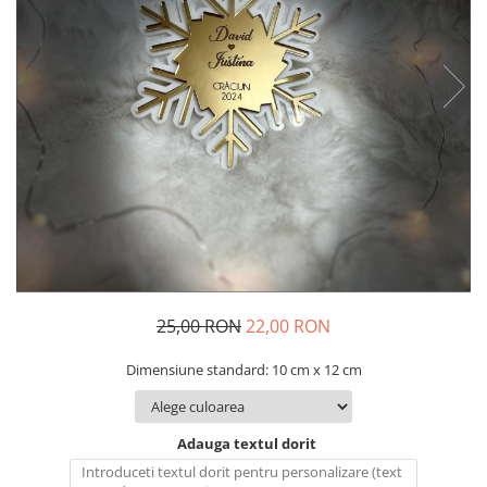
Decoratiuni Craciun
Pachete cadou Craciun
Paste
Decoratiuni Paste
Valentines Day
Cadouri indragostiti
1-8 Martie
Scoala/Absolvire
25,00 RON
22,00 RON
Dimensiune standard: 10 cm x 12 cm
Adauga textul dorit