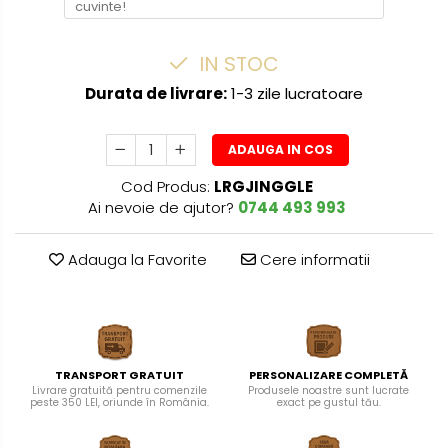
IN STOC
Durata de livrare:
1-3 zile lucratoare
ADAUGA IN COS
Cod Produs:
LRGJINGGLE
Ai nevoie de ajutor?
0744 493 993
Adauga la Favorite
Cere informatii
TRANSPORT GRATUIT
PERSONALIZARE COMPLETĂ
Livrare gratuită pentru comenzile
Produsele noastre sunt lucrate
peste 350 LEI, oriunde în România.
exact pe gustul tău.