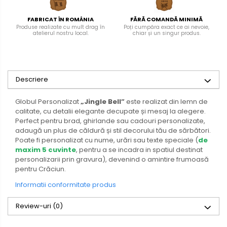
FABRICAT ÎN ROMÂNIA
FĂRĂ COMANDĂ MINIMĂ
Produse realizate cu mult drag în
Poți cumpăra exact ce ai nevoie,
atelierul nostru local.
chiar și un singur produs.
Descriere
Globul Personalizat
„Jingle Bell”
este realizat din lemn de
calitate, cu detalii elegante decupate și mesaj la alegere.
Perfect pentru brad, ghirlande sau cadouri personalizate,
adaugă un plus de căldură și stil decorului tău de sărbători.
Poate fi personalizat cu nume, urări sau texte speciale (
de
maxim 5 cuvinte
, pentru a se incadra in spatiul destinat
personalizarii prin gravura), devenind o amintire frumoasă
pentru Crăciun.
Informatii conformitate produs
Review-uri
(0)