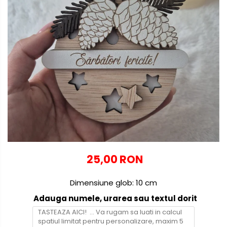
Globuri personalizate
Decoratiuni Craciun
Pachete cadou Craciun
Paste
Decoratiuni Paste
Valentines Day
Cadouri indragostiti
1-8 Martie
Scoala/Absolvire
25,00 RON
Dimensiune glob: 10 cm
Adauga numele, urarea sau textul dorit