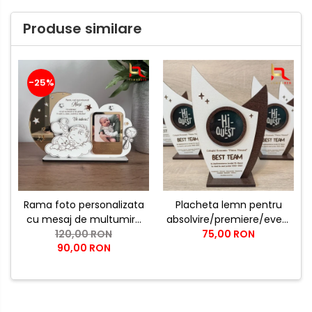
Produse similare
-25%
Rama foto personalizata
Placheta lemn pentru
cu mesaj de multumire
absolvire/premiere/evenime
pentru nasii de botez |
120,00 RON
- optiuni de
75,00 RON
90,00 RON
Cadou emotional pentru
personalizare nelimitate
nasi