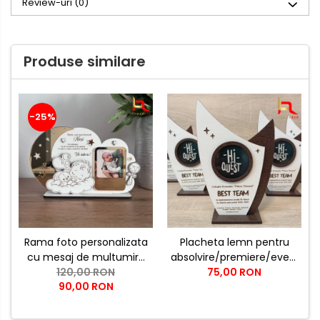
Review-uri
(0)
Produse similare
-25%
Rama foto personalizata
Placheta lemn pentru
cu mesaj de multumire
absolvire/premiere/evenime
pentru nasii de botez |
120,00 RON
- optiuni de
75,00 RON
90,00 RON
Cadou emotional pentru
personalizare nelimitate
nasi