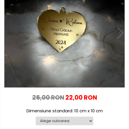
Globuri personalizate
Decoratiuni Craciun
Pachete cadou Craciun
Paste
Decoratiuni Paste
Valentines Day
Cadouri indragostiti
1-8 Martie
Scoala/Absolvire
25,00 RON
22,00 RON
Dimensiune standard: 10 cm x 10 cm