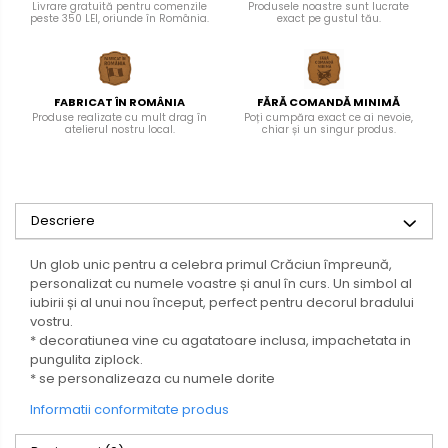
Livrare gratuită pentru comenzile
Produsele noastre sunt lucrate
peste 350 LEI, oriunde în România.
exact pe gustul tău.
FABRICAT ÎN ROMÂNIA
FĂRĂ COMANDĂ MINIMĂ
Produse realizate cu mult drag în
Poți cumpăra exact ce ai nevoie,
atelierul nostru local.
chiar și un singur produs.
Descriere
Un glob unic pentru a celebra primul Crăciun împreună,
personalizat cu numele voastre și anul în curs. Un simbol al
iubirii și al unui nou început, perfect pentru decorul bradului
vostru.
* decoratiunea vine cu agatatoare inclusa, impachetata in
pungulita ziplock.
* se personalizeaza cu numele dorite
Informatii conformitate produs