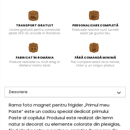
TRANSPORT GRATUIT
PERSONALIZARE COMPLETĂ
Livrare gratuită pentru comenzile
Produsele noastre sunt lucrate
peste 350 LEI, oriunde în România.
exact pe gustul tău.
FABRICAT ÎN ROMÂNIA
FĂRĂ COMANDĂ MINIMĂ
Produse realizate cu mult drag în
Poți cumpăra exact ce ai nevoie,
atelierul nostru local.
chiar și un singur produs.
Descriere
Rama foto magnet pentru frigider „Primul meu
Paste” este un cadou special dedicat primului
Paste al copilului. Produsul este realizat din lemn
natur si decorat cu elemente colorate din plexiglas,