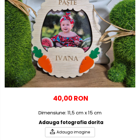
Globuri personalizate
Decoratiuni Craciun
Pachete cadou Craciun
Paste
Decoratiuni Paste
Valentines Day
Cadouri indragostiti
1-8 Martie
Scoala/Absolvire
40,00 RON
Dimensiune: 11,5 cm x 15 cm
Adauga fotografia dorita
Adauga imagine