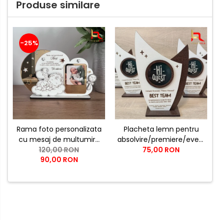
Produse similare
-25%
Rama foto personalizata
Placheta lemn pentru
cu mesaj de multumire
absolvire/premiere/evenime
pentru nasii de botez |
120,00 RON
- optiuni de
75,00 RON
90,00 RON
Cadou emotional pentru
personalizare nelimitate
nasi