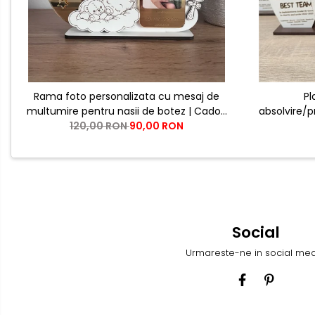
Cutii pentru vin
Suporturi pahare
Cutii aranjamente florale
Placute ABS (metalex)
Rama foto personalizata cu mesaj de
Pl
multumire pentru nasii de botez | Cadou
absolvire/
120,00 RON
emotional pentru nasi
90,00 RON
de pe
Social
Urmareste-ne in social me