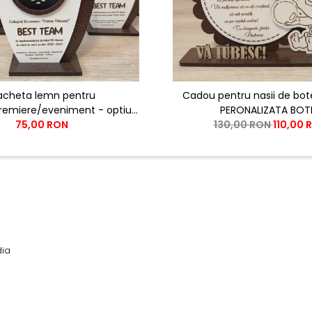
acheta lemn pentru
Cadou pentru nasii de bot
premiere/eveniment - optiuni
PERONALIZATA BOT
rsonalizare nelimitate
75,00 RON
130,00 RON
110,00 
dia