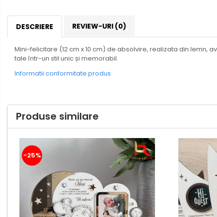
Umerase miri
Botez
REVIEW-URI
(0)
DESCRIERE
Accesorii botez
Mini-felicitare (12 cm x 10 cm) de absolvire, realizata din lemn,
Mărturii
tale într-un stil unic și memorabil.
Craciun
Informatii conformitate produs
Globuri personalizate
Decoratiuni Craciun
Pachete cadou Craciun
Produse similare
Paste
Decoratiuni Paste
Valentines Day
-25%
Cadouri indragostiti
1-8 Martie
Scoala/Absolvire
Tocatoare si ustensile