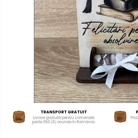
Suporturi si platouri
Rame foto / Decoratiuni
Familie
Evenimente
speciale
Copii
Magneti
Rame/trofee diverse meserii
personalizati
Bucataria
Indragostiti
LemnoRed
Cadouri pentru dascali
Diverse
Religioase
PRODUSUL
LUNII
Alte obiecte decorative
%
Aniversari
Promotii
Aranjamente baloane
Lumanari pentru tort
Propsuri si ghirlande
TRANSPORT GRATUIT
Livrare gratuită pentru comenzile
Pro
Nunta
peste 350 LEI, oriunde în România.
Accesorii nunta
Cutii verighete