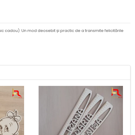
ic cadou). Un mod deosebit și practic de a transmite felicitările