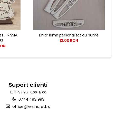
ez - RAMA
Liniar lemn personalizat cu nume
EZ
12,00 RON
RON
Suport clienti
Luni-Vineri: 10:00-17:00
0744 493 993
office@lemnored.ro