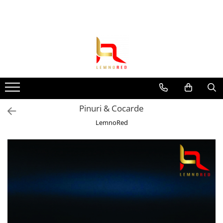
Toate Produsele
Toppere si ornamente tort
Toppere aniversari
Toppere nunta
Toppere diverse
Pinuri & Cocarde
Toppere absolvire
LemnoRed
Decoruri tort
Suite toppere tematice
Evantaie/frunze
Fluturasi (zeci de variante)
Figurine din
rasina/PVC/metal/polistiren
Toppere Craciun