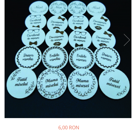
Suporturi si platouri
Rame foto / Decoratiuni
Familie
Copii
Rame/trofee diverse meserii
Indragostiti
Cadouri pentru dascali
Religioase
Alte obiecte decorative
Evenimente speciale
Aniversari
Aranjamente baloane
Lumanari pentru tort
Propsuri si ghirlande
Nunta
6,00 RON
Accesorii nunta