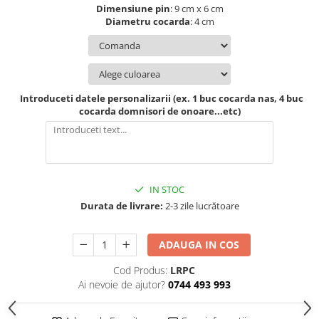
Dimensiune pin
: 9 cm x 6 cm
Cutii verighete
Diametru cocarda
: 4 cm
Umerase miri
Botez
Accesorii botez
Mărturii
Introduceti datele personalizarii (ex. 1 buc cocarda nas, 4 buc
Craciun
cocarda domnisori de onoare...etc)
Globuri personalizate
Decoratiuni Craciun
Pachete cadou Craciun
Paste
IN STOC
Decoratiuni Paste
Durata de livrare:
2-3 zile lucrătoare
Valentines Day
ADAUGA IN COS
Cadouri indragostiti
1-8 Martie
Cod Produs:
LRPC
Ai nevoie de ajutor?
0744 493 993
Scoala/Absolvire
Magneti personalizati