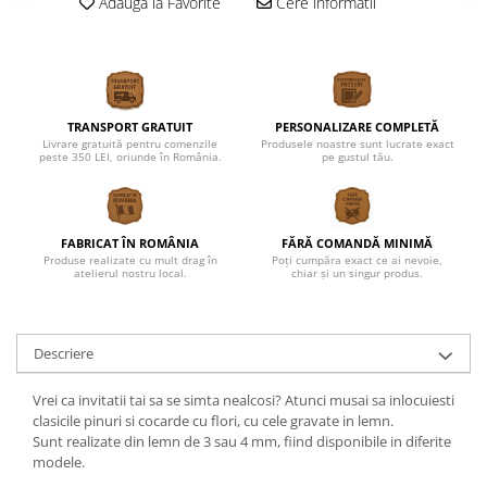
Adauga la Favorite
Cere informatii
Bucataria LemnoRed
Tocatoare si ustensile
Cutii pentru vin
Suporturi pahare
TRANSPORT GRATUIT
PERSONALIZARE COMPLETĂ
Diverse
Livrare gratuită pentru comenzile
Produsele noastre sunt lucrate exact
peste 350 LEI, oriunde în România.
pe gustul tău.
Cutii aranjamente florale
Placute ABS (metalex)
PRODUSUL LUNII
FABRICAT ÎN ROMÂNIA
FĂRĂ COMANDĂ MINIMĂ
Produse realizate cu mult drag în
Poți cumpăra exact ce ai nevoie,
% Promotii
atelierul nostru local.
chiar și un singur produs.
Descriere
Vrei ca invitatii tai sa se simta nealcosi? Atunci musai sa inlocuiesti
clasicile pinuri si cocarde cu flori, cu cele gravate in lemn.
Sunt realizate din lemn de 3 sau 4 mm, fiind disponibile in diferite
modele.