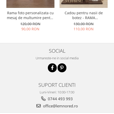
Rama foto personalizata cu
Cadou pentru nasii de
mesaj de multumire pentru
botez - RAMA
nasii de botez | Cadou
PERONALIZATA BOTEZ
120,00 RON
130,00 RON
emotional pentru nasi
90,00 RON
110,00 RON
SOCIAL
Urmareste-ne in social media
SUPORT CLIENTI
Luni-Vineri: 10:00-17:00
0744 493 993
office@lemnored.ro