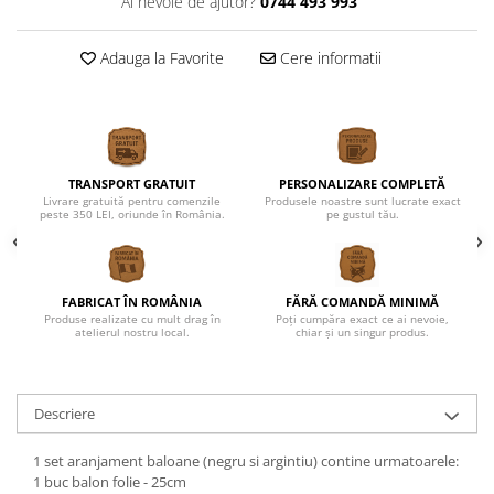
Ai nevoie de ajutor?
0744 493 993
Adauga la Favorite
Cere informatii
TRANSPORT GRATUIT
PERSONALIZARE COMPLETĂ
Livrare gratuită pentru comenzile
Produsele noastre sunt lucrate exact
peste 350 LEI, oriunde în România.
pe gustul tău.
FABRICAT ÎN ROMÂNIA
FĂRĂ COMANDĂ MINIMĂ
Produse realizate cu mult drag în
Poți cumpăra exact ce ai nevoie,
atelierul nostru local.
chiar și un singur produs.
Descriere
1 set aranjament baloane (negru si argintiu) contine urmatoarele:
1 buc balon folie - 25cm