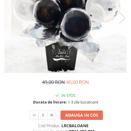
Decoratiuni Craciun
Pachete cadou Craciun
Paste
Decoratiuni Paste
Valentines Day
Cadouri indragostiti
1-8 Martie
Scoala/Absolvire
49,00 RON
40,00 RON
IN STOC
Durata de livrare:
1-3 zile lucratoare
ADAUGA IN COS
Cod Produs:
LRCBALOANE