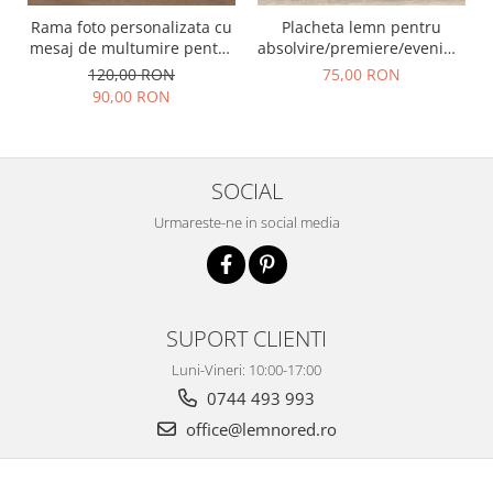
Rama foto personalizata cu
Placheta lemn pentru
mesaj de multumire pentru
absolvire/premiere/eveniment
nasii de botez | Cadou
- optiuni de personalizare
120,00 RON
75,00 RON
emotional pentru nasi
nelimitate
90,00 RON
SOCIAL
Urmareste-ne in social media
SUPORT CLIENTI
Luni-Vineri: 10:00-17:00
0744 493 993
office@lemnored.ro