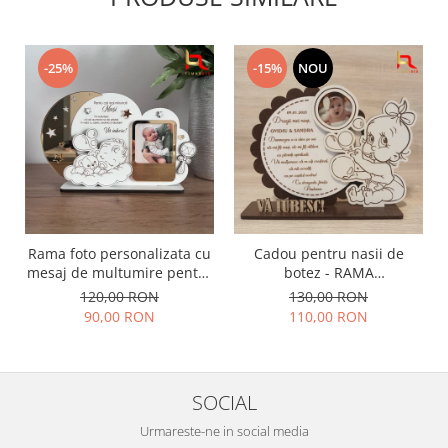
-25%
-15%
NOU
Rama foto personalizata cu
Cadou pentru nasii de
mesaj de multumire pentru
botez - RAMA
nasii de botez | Cadou
PERONALIZATA BOTEZ
120,00 RON
130,00 RON
emotional pentru nasi
90,00 RON
110,00 RON
SOCIAL
Urmareste-ne in social media