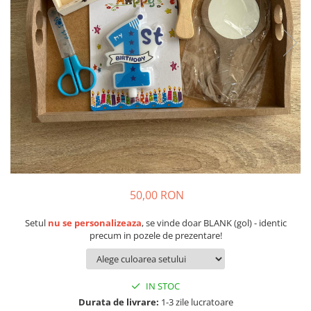
Suporturi si platouri
Rame foto / Decoratiuni
Familie
Copii
Rame/trofee diverse meserii
Indragostiti
Cadouri pentru dascali
Religioase
Alte obiecte decorative
Evenimente speciale
50,00 RON
Aniversari
Setul
nu se personalizeaza
, se vinde doar BLANK (gol) - identic
Aranjamente baloane
precum in pozele de prezentare!
Lumanari pentru tort
Propsuri si ghirlande
Nunta
IN STOC
Accesorii nunta
Durata de livrare:
1-3 zile lucratoare