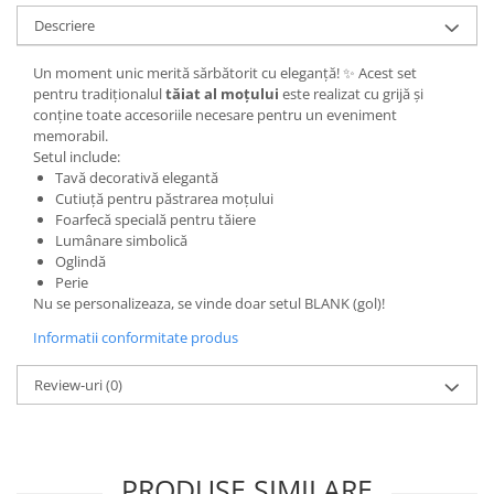
Bucataria LemnoRed
Descriere
Tocatoare si ustensile
Un moment unic merită sărbătorit cu eleganță! ✨ Acest set
Cutii pentru vin
pentru tradiționalul
tăiat al moțului
este realizat cu grijă și
Suporturi pahare
conține toate accesoriile necesare pentru un eveniment
memorabil.
Diverse
Setul include:
Cutii aranjamente florale
Tavă decorativă elegantă
Cutiuță pentru păstrarea moțului
Placute ABS (metalex)
Foarfecă specială pentru tăiere
PRODUSUL LUNII
Lumânare simbolică
Oglindă
% Promotii
Perie
Nu se personalizeaza, se vinde doar setul BLANK (gol)!
Informatii conformitate produs
Review-uri
(0)
PRODUSE SIMILARE