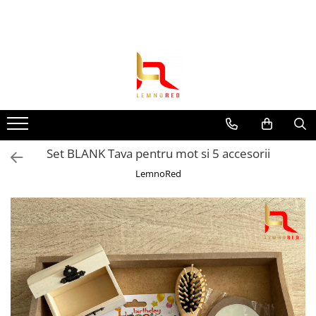
Toate Produsele
Toppere si ornamente tort
Toppere aniversari
Toppere nunta
Toppere diverse
Set BLANK Tava pentru mot si 5 accesorii
Toppere absolvire
LemnoRed
Decoruri tort
Suite toppere tematice
Evantaie/frunze
Fluturasi (zeci de variante)
Figurine din
rasina/PVC/metal/polistiren
Toppere Craciun