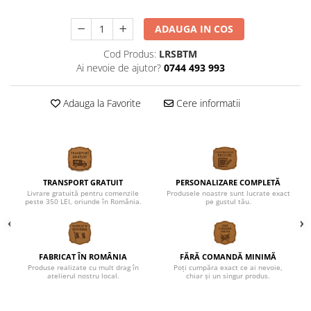
Cutii verighete
Umerase miri
ADAUGA IN COS
Botez
Cod Produs:
LRSBTM
Accesorii botez
Ai nevoie de ajutor?
0744 493 993
Mărturii
Craciun
Adauga la Favorite
Cere informatii
Globuri personalizate
Decoratiuni Craciun
Pachete cadou Craciun
Paste
TRANSPORT GRATUIT
PERSONALIZARE COMPLETĂ
Livrare gratuită pentru comenzile
Produsele noastre sunt lucrate exact
Decoratiuni Paste
peste 350 LEI, oriunde în România.
pe gustul tău.
Valentines Day
Cadouri indragostiti
1-8 Martie
FABRICAT ÎN ROMÂNIA
FĂRĂ COMANDĂ MINIMĂ
Produse realizate cu mult drag în
Poți cumpăra exact ce ai nevoie,
atelierul nostru local.
chiar și un singur produs.
Scoala/Absolvire
Magneti personalizati