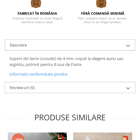
FABRICAT ÎN ROMÂNIA
FĂRĂ COMANDĂ MINIMĂ
Produse realizate cu mult drag în
Poți cumpăra exact ce ai nevoie,
atelierul nostru local.
chiar și un singur produs.
Descriere
Suport din lemn (cosulet) de 4 mm, vopsit la alegere auriu sau
argintiu, potrivit pentru 8 oua de Paste.
Informatii conformitate produs
Review-uri
(0)
PRODUSE SIMILARE
-25%