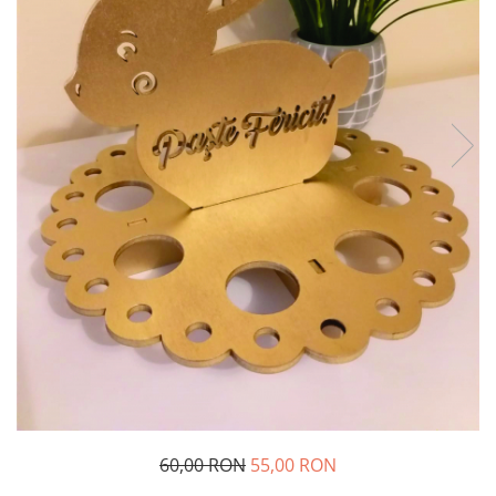
Decoratiuni Craciun
Pachete cadou Craciun
Paste
Decoratiuni Paste
Valentines Day
Cadouri indragostiti
1-8 Martie
Scoala/Absolvire
60,00 RON
55,00 RON