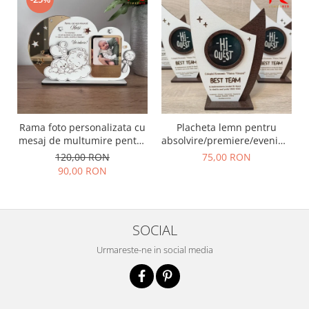
Rama foto personalizata cu
Placheta lemn pentru
mesaj de multumire pentru
absolvire/premiere/eveniment
nasii de botez | Cadou
- optiuni de personalizare
120,00 RON
75,00 RON
emotional pentru nasi
nelimitate
90,00 RON
SOCIAL
Urmareste-ne in social media