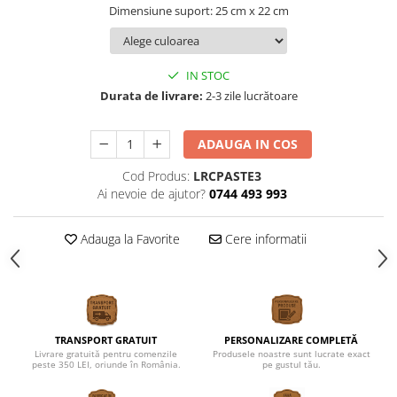
Dimensiune suport: 25 cm x 22 cm
IN STOC
Durata de livrare:
2-3 zile lucrătoare
ADAUGA IN COS
Cod Produs:
LRCPASTE3
Ai nevoie de ajutor?
0744 493 993
Adauga la Favorite
Cere informatii
TRANSPORT GRATUIT
PERSONALIZARE COMPLETĂ
Livrare gratuită pentru comenzile
Produsele noastre sunt lucrate exact
peste 350 LEI, oriunde în România.
pe gustul tău.