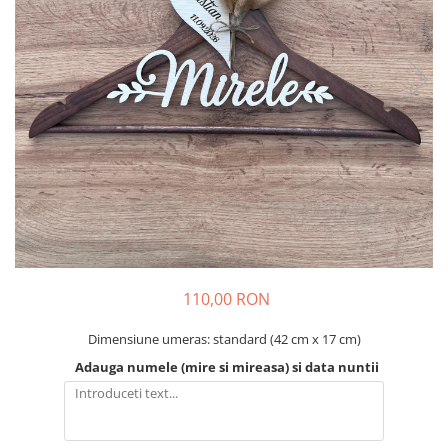
Decoratiuni Craciun
Pachete cadou Craciun
Paste
Decoratiuni Paste
Valentines Day
Cadouri indragostiti
1-8 Martie
Scoala/Absolvire
110,00 RON
Dimensiune umeras: standard (42 cm x 17 cm)
Adauga numele (mire si mireasa) si data nuntii