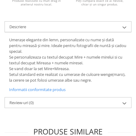
Produse realizate cu mult drag în
Poți cumpăra exact ce ai nevoie,
atelierul nostru local.
chiar și un singur produs.
Descriere
Umerașe elegante din lemn, personalizate cu nume și dată
pentru mireasă și mire. Ideale pentru fotografii de nuntă și cadou
special.
Se personalizeaza cu textul decupat Mire + numele mirelui si cu
textul decupat Mireasa + numele miresei.
Se vand doar la set Mire+Mireasa.
Setul standard este realizat cu umerase de culoare wenge(maro),
la cerere se pot folosi umerase albe sau negre.
Informatii conformitate produs
Review-uri
(0)
PRODUSE SIMILARE