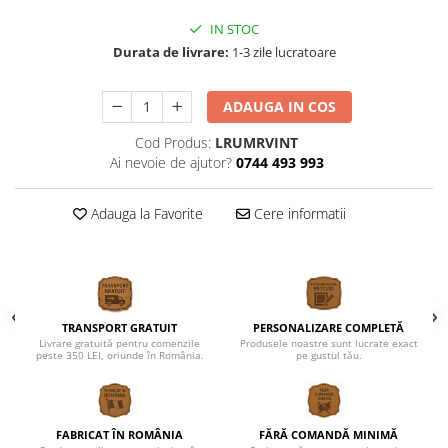
IN STOC
Durata de livrare:
1-3 zile lucratoare
ADAUGA IN COS
Cod Produs:
LRUMRVINT
Ai nevoie de ajutor?
0744 493 993
Adauga la Favorite
Cere informatii
TRANSPORT GRATUIT
PERSONALIZARE COMPLETĂ
Livrare gratuită pentru comenzile
Produsele noastre sunt lucrate exact
peste 350 LEI, oriunde în România.
pe gustul tău.
FABRICAT ÎN ROMÂNIA
FĂRĂ COMANDĂ MINIMĂ