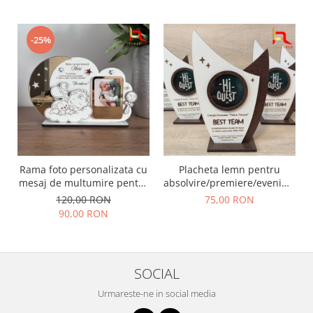
-25%
Rama foto personalizata cu
Placheta lemn pentru
mesaj de multumire pentru
absolvire/premiere/eveniment
nasii de botez | Cadou
- optiuni de personalizare
120,00 RON
75,00 RON
emotional pentru nasi
nelimitate
90,00 RON
SOCIAL
Urmareste-ne in social media