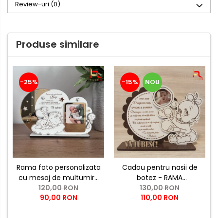
Review-uri
(0)
Produse similare
-25%
-15%
NOU
Rama foto personalizata
Cadou pentru nasii de
cu mesaj de multumire
botez - RAMA
pentru nasii de botez |
120,00 RON
PERONALIZATA BOTEZ
130,00 RON
90,00 RON
110,00 RON
Cadou emotional pentru
nasi