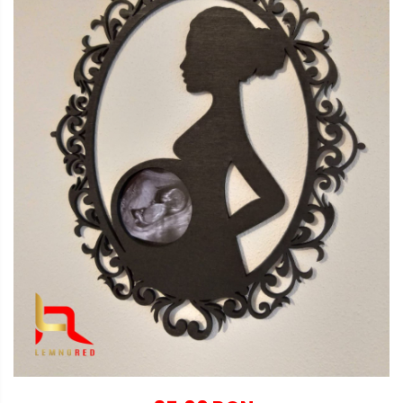
Globuri personalizate
Decoratiuni Craciun
Pachete cadou Craciun
Paste
Decoratiuni Paste
Valentines Day
Cadouri indragostiti
1-8 Martie
Scoala/Absolvire