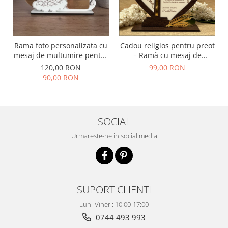
Rama foto personalizata cu
Cadou religios pentru preot
mesaj de multumire pentru
– Ramă cu mesaj de
nasii de botez | Cadou
mulțumire și cruce aurie
120,00 RON
99,00 RON
emotional pentru nasi
90,00 RON
SOCIAL
Urmareste-ne in social media
SUPORT CLIENTI
Luni-Vineri: 10:00-17:00
0744 493 993