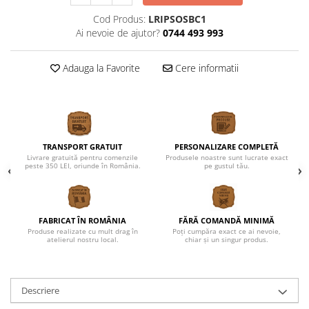
Cod Produs:
LRIPSOSBC1
Ai nevoie de ajutor?
0744 493 993
Adauga la Favorite
Cere informatii
TRANSPORT GRATUIT
PERSONALIZARE COMPLETĂ
Livrare gratuită pentru comenzile
Produsele noastre sunt lucrate exact
peste 350 LEI, oriunde în România.
pe gustul tău.
FABRICAT ÎN ROMÂNIA
FĂRĂ COMANDĂ MINIMĂ
Produse realizate cu mult drag în
Poți cumpăra exact ce ai nevoie,
atelierul nostru local.
chiar și un singur produs.
Descriere