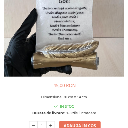
Decoratiuni Craciun
Pachete cadou Craciun
Paste
Decoratiuni Paste
Valentines Day
Cadouri indragostiti
1-8 Martie
Scoala/Absolvire
45,00 RON
Dimensiune: 20 cm x 14 cm
IN STOC
Durata de livrare:
1-3 zile lucratoare
ADAUGA IN COS