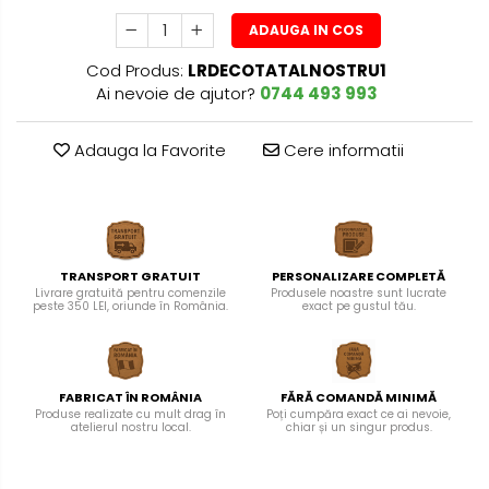
ADAUGA IN COS
Cod Produs:
LRDECOTATALNOSTRU1
Ai nevoie de ajutor?
0744 493 993
Adauga la Favorite
Cere informatii
TRANSPORT GRATUIT
PERSONALIZARE COMPLETĂ
Livrare gratuită pentru comenzile
Produsele noastre sunt lucrate
peste 350 LEI, oriunde în România.
exact pe gustul tău.
FABRICAT ÎN ROMÂNIA
FĂRĂ COMANDĂ MINIMĂ
Produse realizate cu mult drag în
Poți cumpăra exact ce ai nevoie,
atelierul nostru local.
chiar și un singur produs.