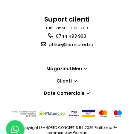
Suport clienti
Luni-Vineri: 10:00-17:00
0744 493 993
office@lemnored.ro
Magazinul Meu
Clienti
Date Comerciale
©Copyright LEMNORED CONCEPT S.R.L 2026
Platforma E-
commerce by Gomag