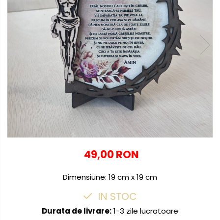
Globuri personalizate
Decoratiuni Craciun
Pachete cadou Craciun
Paste
Decoratiuni Paste
Valentines Day
Cadouri indragostiti
1-8 Martie
Scoala/Absolvire
49,00 RON
Dimensiune: 19 cm x 19 cm
IN STOC
Durata de livrare:
1-3 zile lucratoare