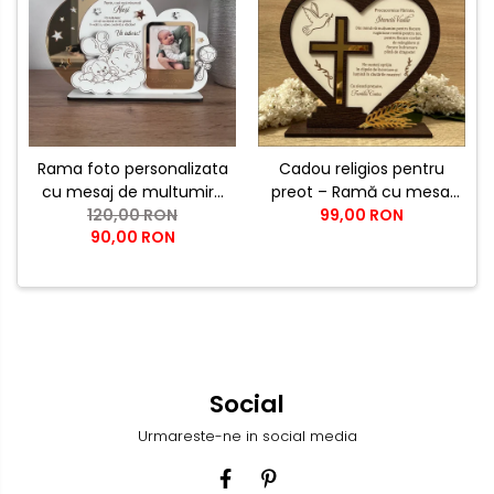
Rama foto personalizata
Cadou religios pentru
cu mesaj de multumire
preot – Ramă cu mesaj
pentru nasii de botez |
120,00 RON
de mulțumire și cruce
99,00 RON
90,00 RON
Cadou emotional pentru
aurie
nasi
Social
Urmareste-ne in social media