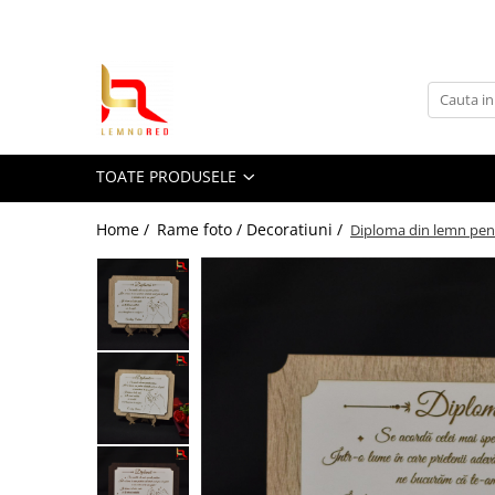
Toate Produsele
Toppere si ornamente tort
Toppere aniversari
TOATE PRODUSELE
Toppere nunta
Toppere diverse
Home /
Rame foto / Decoratiuni /
Diploma din lemn pen
Toppere absolvire
Decoruri tort
Suite toppere tematice
Evantaie/frunze
Fluturasi (zeci de variante)
Figurine din
rasina/PVC/metal/polistiren
Toppere Craciun