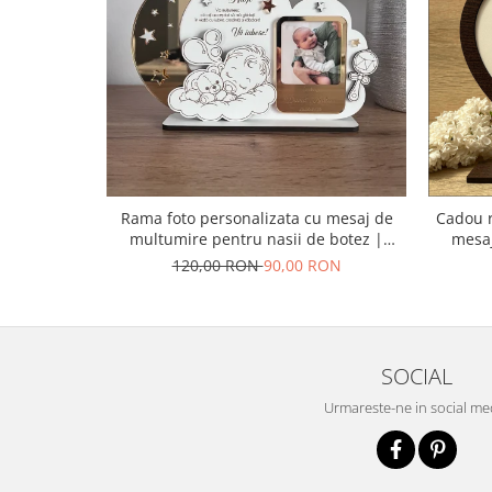
Bucataria LemnoRed
Tocatoare si ustensile
Cutii pentru vin
Suporturi pahare
Diverse
Cutii aranjamente florale
Placute ABS (metalex)
Rama foto personalizata cu mesaj de
Cadou r
multumire pentru nasii de botez |
mesaj
PRODUSUL LUNII
Cadou emotional pentru nasi
120,00 RON
90,00 RON
% Promotii
SOCIAL
Urmareste-ne in social me