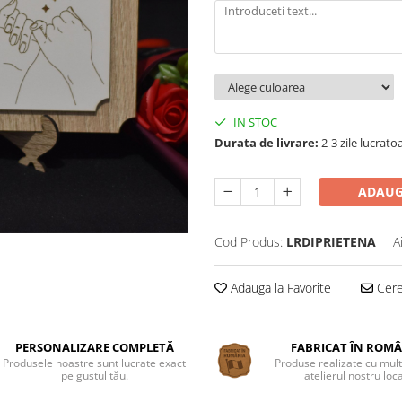
IN STOC
Durata de livrare:
2-3 zile lucrato
ADAUG
Cod Produs:
LRDIPRIETENA
A
Adauga la Favorite
Cere 
PERSONALIZARE COMPLETĂ
FABRICAT ÎN ROM
Produsele noastre sunt lucrate exact
Produse realizate cu mult
pe gustul tău.
atelierul nostru loca