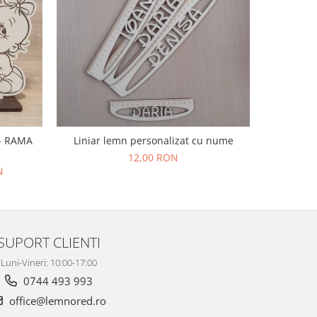
-20%
 - RAMA
Liniar lemn personalizat cu nume
Cadou aniv
12,00 RON
N
1
SUPORT CLIENTI
Luni-Vineri: 10:00-17:00
0744 493 993
office@lemnored.ro