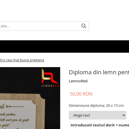
tru cea mai buna prietena
Diploma din lemn pent
LemnoRed
50,00 RON
Dimensiune diploma: 20 x 15 cm
Introduceti textul dorit + num