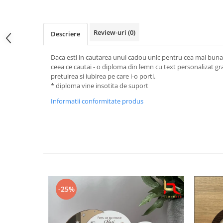
Cutii verighete
Umerase miri
Botez
Review-uri
(0)
Descriere
Accesorii botez
Daca esti in cautarea unui cadou unic pentru cea mai buna p
Mărturii
ceea ce cautai - o diploma din lemn cu text personalizat grav
Craciun
pretuirea si iubirea pe care i-o porti.
* diploma vine insotita de suport
Globuri personalizate
Informatii conformitate produs
Decoratiuni Craciun
Pachete cadou Craciun
Paste
Decoratiuni Paste
Valentines Day
Cadouri indragostiti
1-8 Martie
-25%
Scoala/Absolvire
Magneti personalizati