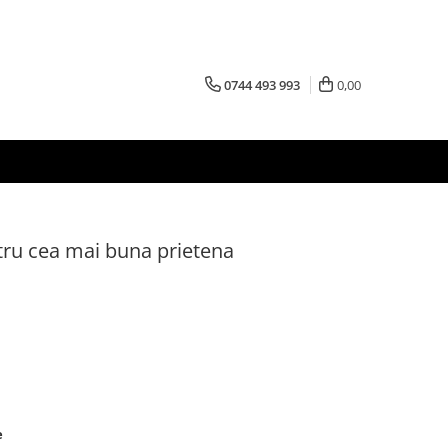
0744 493 993
0,00
ru cea mai buna prietena
e