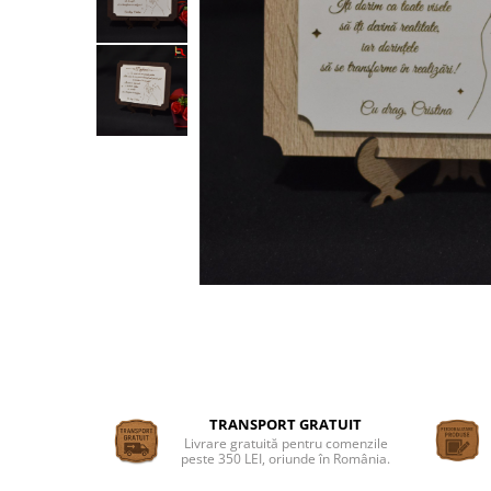
Suporturi si platouri
Rame foto / Decoratiuni
Familie
Copii
Rame/trofee diverse meserii
Indragostiti
Cadouri pentru dascali
Religioase
Alte obiecte decorative
Evenimente speciale
Aniversari
Aranjamente baloane
Lumanari pentru tort
Propsuri si ghirlande
TRANSPORT GRATUIT
Nunta
Livrare gratuită pentru comenzile
peste 350 LEI, oriunde în România.
Accesorii nunta