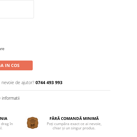
are
A IN COS
i nevoie de ajutor?
0744 493 993
informatii
ÂNIA
FĂRĂ COMANDĂ MINIMĂ
 drag în
Poți cumpăra exact ce ai nevoie,
l.
chiar și un singur produs.