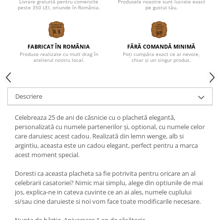
Livrare gratuită pentru comenzile
Produsele noastre sunt lucrate exact
peste 350 LEI, oriunde în România.
pe gustul tău.
FABRICAT ÎN ROMÂNIA
FĂRĂ COMANDĂ MINIMĂ
Produse realizate cu mult drag în
Poți cumpăra exact ce ai nevoie,
atelierul nostru local.
chiar și un singur produs.
Descriere
Celebreaza 25 de ani de căsnicie cu o plachetă elegantă,
personalizată cu numele partenerilor și, optional, cu numele celor
care daruiesc acest cadou. Realizată din lemn wenge, alb si
argintiu, aceasta este un cadou elegant, perfect pentru a marca
acest moment special.
Doresti ca aceasta placheta sa fie potrivita pentru oricare an al
celebrarii casatoriei? Nimic mai simplu, alege din optiunile de mai
jos, explica-ne in cateva cuvinte ce an ai ales, numele cuplului
si/sau cine daruieste si noi vom face toate modificarile necesare.
Nunta de hârtie. Aniversare 1 an de căsătorie