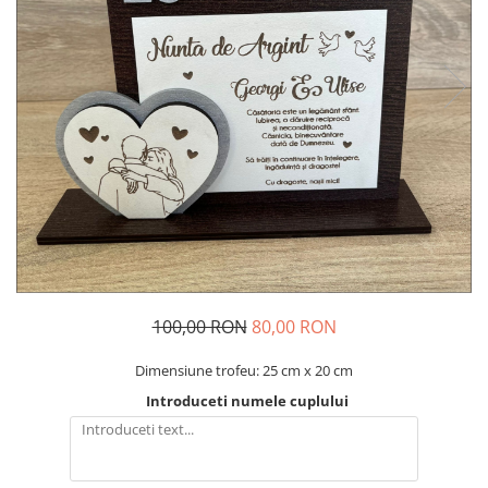
Decoratiuni Craciun
Pachete cadou Craciun
Paste
Decoratiuni Paste
Valentines Day
Cadouri indragostiti
1-8 Martie
Scoala/Absolvire
100,00 RON
80,00 RON
Dimensiune trofeu: 25 cm x 20 cm
Introduceti numele cuplului