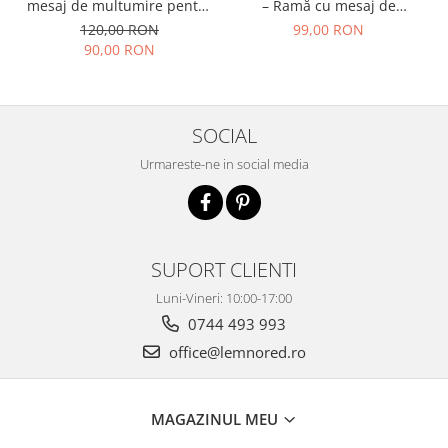
mesaj de multumire pentru
– Ramă cu mesaj de
nasii de botez | Cadou
mulțumire și cruce aurie
120,00 RON
99,00 RON
emotional pentru nasi
90,00 RON
SOCIAL
Urmareste-ne in social media
SUPORT CLIENTI
Luni-Vineri: 10:00-17:00
0744 493 993
office@lemnored.ro
MAGAZINUL MEU