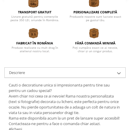
TRANSPORT GRATUIT
PERSONALIZARE COMPLETĂ
Livrare gratuită pentru comenzile
Produsele noastre sunt lucrate exact
peste 350 LEI, oriunde în România.
pe gustul tău.
FABRICAT ÎN ROMÂNIA
FĂRĂ COMANDĂ MINIMĂ
Produse realizate cu mult drag în
Poți cumpăra exact ce ai nevoie,
atelierul nostru local.
chiar și un singur produs.
Descriere
Cauti o decoratiune unica si impresionanta pentru tine sau
pentru un cadou special?
Avem chiar noi ceea ce ai nevoie! Rama noastra personalizata
(text si fotografie) decorata cu licheni, este perfecta pentru orice
ocazie. Nu pierde oportunitatea de a adauga un colt de natura in
viata ta sau in viata persoanelor dragi tie.
Rama este disponibila acum la un pret de lansare super accesibil!
Contacteaza-ne pentru a face o comanda chiar astazi.
#licheni