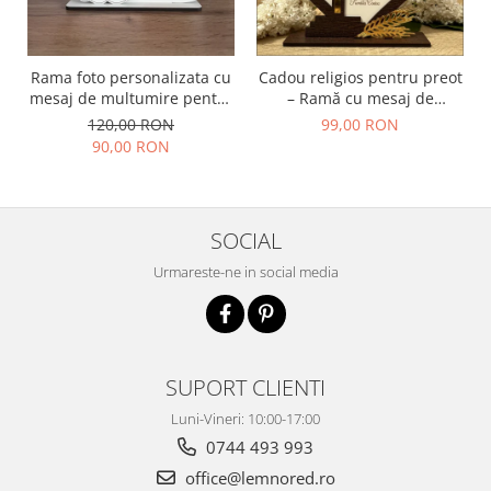
Rama foto personalizata cu
Cadou religios pentru preot
mesaj de multumire pentru
– Ramă cu mesaj de
nasii de botez | Cadou
mulțumire și cruce aurie
120,00 RON
99,00 RON
emotional pentru nasi
90,00 RON
SOCIAL
Urmareste-ne in social media
SUPORT CLIENTI
Luni-Vineri: 10:00-17:00
0744 493 993
office@lemnored.ro