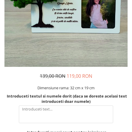
Decoratiuni Craciun
Pachete cadou Craciun
Paste
Decoratiuni Paste
Valentines Day
Cadouri indragostiti
1-8 Martie
Scoala/Absolvire
139,00 RON
119,00 RON
Dimensiune rama: 32 cm x 19 cm
Introduceti textul si numele dorit (daca se doreste acelasi text
introduceti doar numele)