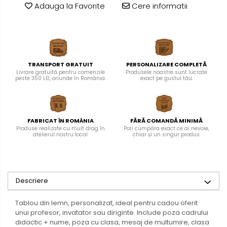
Adauga la Favorite
Cere informatii
TRANSPORT GRATUIT
PERSONALIZARE COMPLETĂ
Livrare gratuită pentru comenzile
Produsele noastre sunt lucrate
peste 350 LEI, oriunde în România.
exact pe gustul tău.
FABRICAT ÎN ROMÂNIA
FĂRĂ COMANDĂ MINIMĂ
Produse realizate cu mult drag în
Poți cumpăra exact ce ai nevoie,
atelierul nostru local.
chiar și un singur produs.
Descriere
Tablou din lemn, personalizat, ideal pentru cadou oferit
unui profesor, invatator sau diriginte. Include poza cadrului
didactic + nume, poza cu clasa, mesaj de multumire, clasa