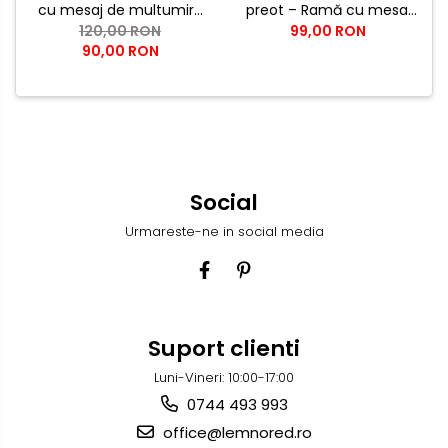
cu mesaj de multumire
preot – Ramă cu mesaj
pentru nasii de botez |
120,00 RON
de mulțumire și cruce
99,00 RON
90,00 RON
Cadou emotional pentru
aurie
nasi
Social
Urmareste-ne in social media
Suport clienti
Luni-Vineri: 10:00-17:00
0744 493 993
office@lemnored.ro