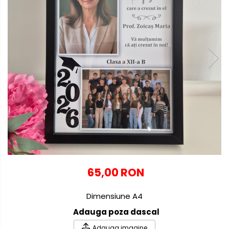
Globuri personalizate
Decoratiuni Craciun
Pachete cadou Craciun
Paste
Decoratiuni Paste
Valentines Day
Cadouri indragostiti
1-8 Martie
Scoala/Absolvire
65,00 RON
Dimensiune A4
Adauga poza dascal
Adauga imagine