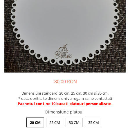
Decoratiuni Craciun
Pachete cadou Craciun
Paste
Decoratiuni Paste
Valentines Day
Cadouri indragostiti
1-8 Martie
Scoala/Absolvire
80,00 RON
Dimensiuni standard: 20 cm, 25 cm, 30 cm si 35 cm.
* daca doriti alte dimensiuni va rugam sa ne contactati
Pachetul contine 10 bucati platouri personalizate.
Dimensiune platou
:
20 CM
25 CM
30 CM
35 CM