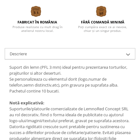
FABRICAT ÎN ROMÂNIA
FĂRĂ COMANDĂ MINIMĂ
Produse realizate cu mult drag în
Poți cumpăra exact ce ai nevoie,
atelierul nostru local.
chiar și un singur produs.
Descriere
Suport din lemn (PFL 3 mm) ideal pentru prezentarea torturilor,
prajiturilor si altor deserturi.
Se personalizeaza cu elementul dorit (logo,numar de
telefon,semn distinctiv,etc), prin gravura pe suprafata alba.
Pachetul contine 10 bucati.
Notă explicativă:
Suporturile/platourile comercializate de LemnoRed Concept SRL
au rol decorativ, fiind o forma ideala de publicitate cu ajutorul
logo-ului/imaginii/textului preferat, gravat pe suprafata acestora.
Datorita rigiditatii crescute sunt pretabile pentru sustinerea cu
succes a diferitelor produse de cofetarie/patiserie. Evitati plasarea
produselor alimentare direct pe suprafata lor (folositi folie