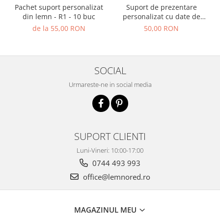
Pachet suport personalizat
Suport de prezentare
din lemn - R1 - 10 buc
personalizat cu date de
contact pentru cofetării,
de la 55,00 RON
50,00 RON
patiserii sau artizani de
deserturi și torturi
SOCIAL
Urmareste-ne in social media
SUPORT CLIENTI
Luni-Vineri: 10:00-17:00
0744 493 993
office@lemnored.ro
MAGAZINUL MEU