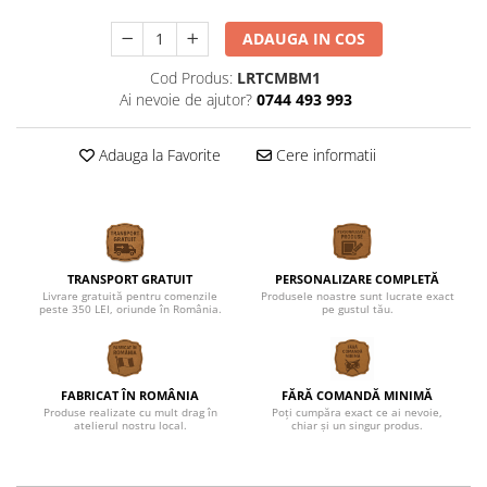
ADAUGA IN COS
Cod Produs:
LRTCMBM1
Ai nevoie de ajutor?
0744 493 993
Adauga la Favorite
Cere informatii
TRANSPORT GRATUIT
PERSONALIZARE COMPLETĂ
Livrare gratuită pentru comenzile
Produsele noastre sunt lucrate exact
peste 350 LEI, oriunde în România.
pe gustul tău.
FABRICAT ÎN ROMÂNIA
FĂRĂ COMANDĂ MINIMĂ
Produse realizate cu mult drag în
Poți cumpăra exact ce ai nevoie,
atelierul nostru local.
chiar și un singur produs.