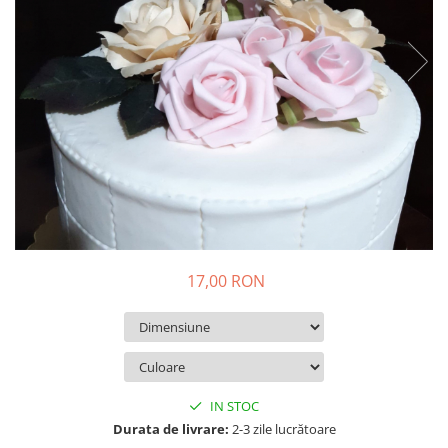
Decoratiuni Craciun
Pachete cadou Craciun
Paste
Decoratiuni Paste
Valentines Day
Cadouri indragostiti
1-8 Martie
Scoala/Absolvire
17,00 RON
IN STOC
Durata de livrare:
2-3 zile lucrătoare