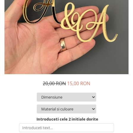
Suporturi si platouri
Rame foto / Decoratiuni
Familie
Copii
Rame/trofee diverse meserii
Indragostiti
Cadouri pentru dascali
Religioase
Alte obiecte decorative
Evenimente speciale
20,00 RON
15,00 RON
Aniversari
Aranjamente baloane
Lumanari pentru tort
Propsuri si ghirlande
Introduceti cele 2 initiale dorite
Nunta
Accesorii nunta