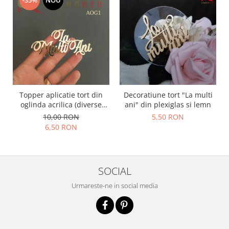
-35%
NOU
Topper aplicatie tort din
Decoratiune tort "La multi
oglinda acrilica (diverse
ani" din plexiglas si lemn
modele) - PRODUSUL LUNII
10,00 RON
5,50 RON
6,50 RON
SOCIAL
Urmareste-ne in social media