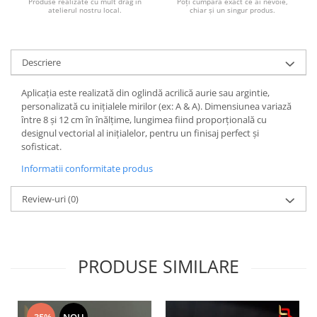
Produse realizate cu mult drag în
Poți cumpăra exact ce ai nevoie,
Bucataria LemnoRed
atelierul nostru local.
chiar și un singur produs.
Tocatoare si ustensile
Cutii pentru vin
Descriere
Suporturi pahare
Diverse
Aplicația este realizată din oglindă acrilică aurie sau argintie,
personalizată cu inițialele mirilor (ex: A & A). Dimensiunea variază
Cutii aranjamente florale
între 8 și 12 cm în înălțime, lungimea fiind proporțională cu
Placute ABS (metalex)
designul vectorial al inițialelor, pentru un finisaj perfect și
sofisticat.
PRODUSUL LUNII
Informatii conformitate produs
% Promotii
Review-uri
(0)
PRODUSE SIMILARE