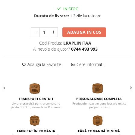
Cutii verighete
IN STOC
Umerase miri
Durata de livrare:
1-3 zile lucratoare
Botez
Accesorii botez
ADAUGA IN COS
Mărturii
Cod Produs:
LRAPLINITAA
Craciun
Ai nevoie de ajutor?
0744 493 993
Globuri personalizate
Decoratiuni Craciun
Adauga la Favorite
Cere informatii
Pachete cadou Craciun
Paste
Decoratiuni Paste
Valentines Day
TRANSPORT GRATUIT
PERSONALIZARE COMPLETĂ
Cadouri indragostiti
Livrare gratuită pentru comenzile
Produsele noastre sunt lucrate exact
peste 350 LEI, oriunde în România.
pe gustul tău.
1-8 Martie
Scoala/Absolvire
Magneti personalizati
FABRICAT ÎN ROMÂNIA
FĂRĂ COMANDĂ MINIMĂ