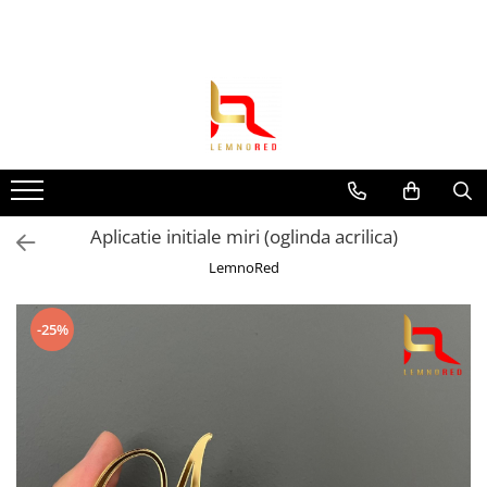
Toate Produsele
Toppere si ornamente tort
Toppere aniversari
Toppere nunta
Toppere diverse
Aplicatie initiale miri (oglinda acrilica)
Toppere absolvire
LemnoRed
Decoruri tort
Suite toppere tematice
-25%
Evantaie/frunze
Fluturasi (zeci de variante)
Figurine din
rasina/PVC/metal/polistiren
Toppere Craciun