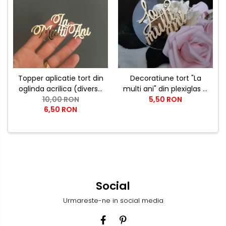
Topper aplicatie tort din
Decoratiune tort "La
oglinda acrilica (diverse
multi ani" din plexiglas si
modele) - PRODUSUL
10,00 RON
5,50 RON
lemn
6,50 RON
LUNII
Social
Urmareste-ne in social media