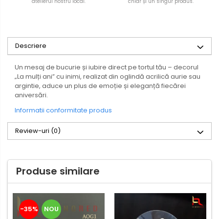
atelierul nostru local.
chiar și un singur produs.
Descriere
Un mesaj de bucurie și iubire direct pe tortul tău – decorul
„La mulți ani” cu inimi, realizat din oglindă acrilică aurie sau
argintie, aduce un plus de emoție și eleganță fiecărei
aniversări.
Informatii conformitate produs
Review-uri
(0)
Produse similare
-35%
NOU