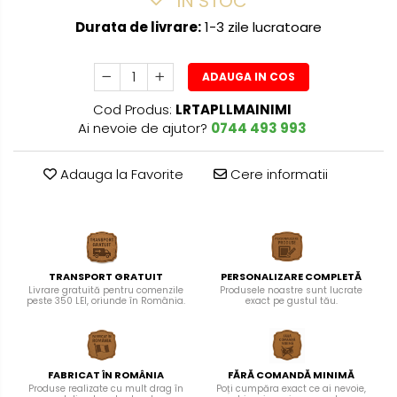
IN STOC
Durata de livrare:
1-3 zile lucratoare
ADAUGA IN COS
Cod Produs:
LRTAPLLMAINIMI
Ai nevoie de ajutor?
0744 493 993
Adauga la Favorite
Cere informatii
TRANSPORT GRATUIT
PERSONALIZARE COMPLETĂ
Livrare gratuită pentru comenzile
Produsele noastre sunt lucrate
peste 350 LEI, oriunde în România.
exact pe gustul tău.
FABRICAT ÎN ROMÂNIA
FĂRĂ COMANDĂ MINIMĂ
Produse realizate cu mult drag în
Poți cumpăra exact ce ai nevoie,