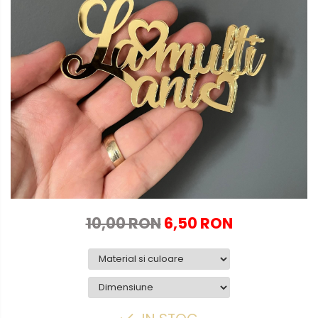
Globuri personalizate
Decoratiuni Craciun
Pachete cadou Craciun
Paste
Decoratiuni Paste
Valentines Day
Cadouri indragostiti
1-8 Martie
Scoala/Absolvire
10,00 RON
6,50 RON