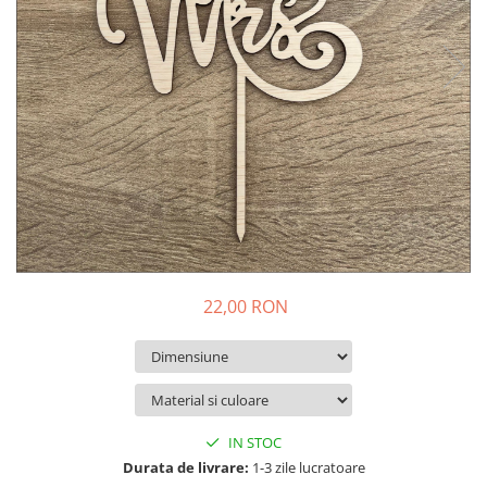
Decoratiuni Craciun
Pachete cadou Craciun
Paste
Decoratiuni Paste
Valentines Day
Cadouri indragostiti
1-8 Martie
Scoala/Absolvire
22,00 RON
IN STOC
Durata de livrare:
1-3 zile lucratoare