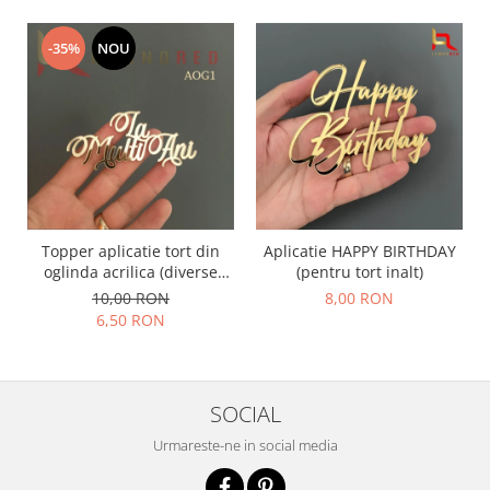
-35%
NOU
Topper aplicatie tort din
Aplicatie HAPPY BIRTHDAY
oglinda acrilica (diverse
(pentru tort inalt)
modele) - PRODUSUL LUNII
10,00 RON
8,00 RON
6,50 RON
SOCIAL
Urmareste-ne in social media