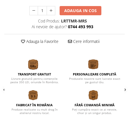
ADAUGA IN COS
Cod Produs:
LRTTMR-MRS
Ai nevoie de ajutor?
0744 493 993
Adauga la Favorite
Cere informatii
TRANSPORT GRATUIT
PERSONALIZARE COMPLETĂ
Livrare gratuită pentru comenzile
Produsele noastre sunt lucrate exact
peste 350 LEI, oriunde în România.
pe gustul tău.
FABRICAT ÎN ROMÂNIA
FĂRĂ COMANDĂ MINIMĂ
Produse realizate cu mult drag în
Poți cumpăra exact ce ai nevoie,
atelierul nostru local.
chiar și un singur produs.