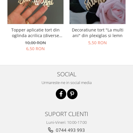
Topper aplicatie tort din
Decoratiune tort "La multi
oglinda acrilica (diverse
ani" din plexiglas si lemn
modele) - PRODUSUL LUNII
10,00 RON
5,50 RON
6,50 RON
SOCIAL
Urmareste-ne in social media
SUPORT CLIENTI
Luni-Vineri: 10:00-17:00
0744 493 993