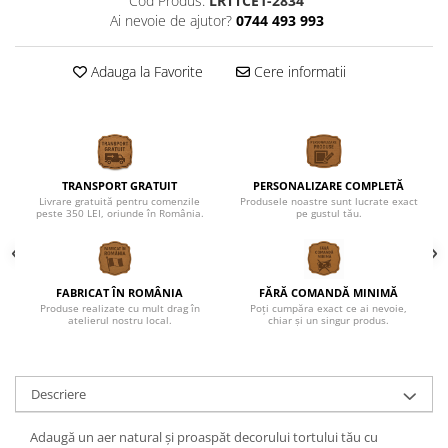
Cod Produs:
LRTTCE1-2834
Ai nevoie de ajutor?
0744 493 993
Adauga la Favorite
Cere informatii
TRANSPORT GRATUIT
PERSONALIZARE COMPLETĂ
Livrare gratuită pentru comenzile
Produsele noastre sunt lucrate exact
peste 350 LEI, oriunde în România.
pe gustul tău.
FABRICAT ÎN ROMÂNIA
FĂRĂ COMANDĂ MINIMĂ
Produse realizate cu mult drag în
Poți cumpăra exact ce ai nevoie,
atelierul nostru local.
chiar și un singur produs.
Descriere
Adaugă un aer natural și proaspăt decorului tortului tău cu