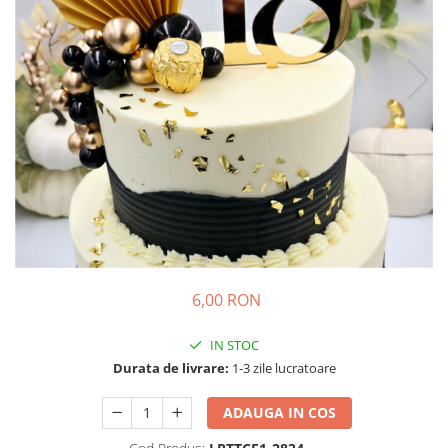
Decoratiuni Craciun
Pachete cadou Craciun
Paste
Decoratiuni Paste
Valentines Day
Cadouri indragostiti
1-8 Martie
Scoala/Absolvire
6,00 RON
IN STOC
Durata de livrare:
1-3 zile lucratoare
ADAUGA IN COS