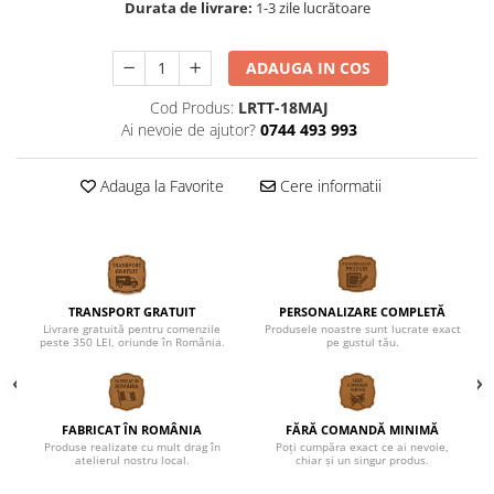
Durata de livrare:
1-3 zile lucrătoare
ADAUGA IN COS
Cod Produs:
LRTT-18MAJ
Ai nevoie de ajutor?
0744 493 993
Adauga la Favorite
Cere informatii
TRANSPORT GRATUIT
PERSONALIZARE COMPLETĂ
Livrare gratuită pentru comenzile
Produsele noastre sunt lucrate exact
peste 350 LEI, oriunde în România.
pe gustul tău.
FABRICAT ÎN ROMÂNIA
FĂRĂ COMANDĂ MINIMĂ
Produse realizate cu mult drag în
Poți cumpăra exact ce ai nevoie,
atelierul nostru local.
chiar și un singur produs.