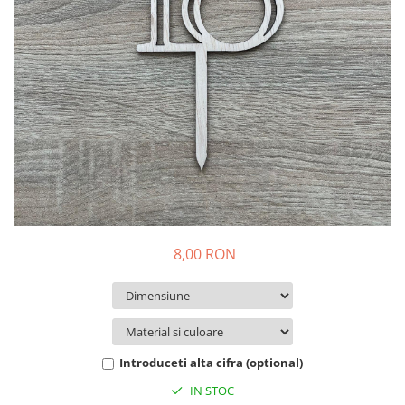
Decoratiuni Craciun
Pachete cadou Craciun
Paste
Decoratiuni Paste
Valentines Day
Cadouri indragostiti
1-8 Martie
Scoala/Absolvire
8,00 RON
Introduceti alta cifra (optional)
IN STOC