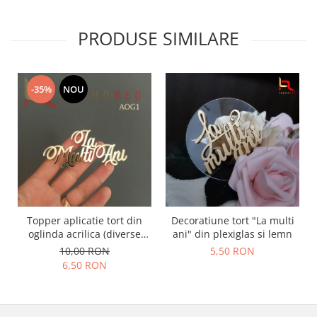
PRODUSE SIMILARE
-35%
NOU
Topper aplicatie tort din
Decoratiune tort "La multi
oglinda acrilica (diverse
ani" din plexiglas si lemn
modele) - PRODUSUL LUNII
10,00 RON
5,50 RON
6,50 RON