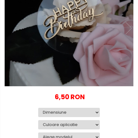
Globuri personalizate
Decoratiuni Craciun
Pachete cadou Craciun
Paste
Decoratiuni Paste
Valentines Day
Cadouri indragostiti
1-8 Martie
Scoala/Absolvire
6,50 RON