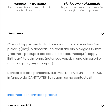
FABRICAT ÎN ROMÂNIA
FĂRĂ COMANDĂ MINIMĂ
Produse realizate cu mult drag în
Poți cumpăra exact ce ai nevoie,
atelierul nostru local.
chiar și un singur produs.
Descriere
Clasicul topper pentru tort are de acum o alternativa fara
picioruş(băţ), o decoratiune realizata din plexiglas (2 mm
grosime), pe suprafata caruia este lipit mesajul "Happy
Birthday", taiat in lemn. (natur sau vopsit in una din culorile:
auriu, argintiu, negru, cupru).
Doresti o oferta personalizata IMBATABILA si un PRET REDUS
in functie de CANTITATE? Te rugam sa ne contactezi!
Informatii conformitate produs
Review-uri
(0)