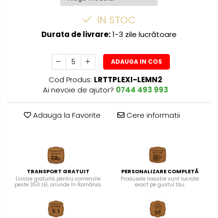
IN STOC
Durata de livrare:
1-3 zile lucrătoare
ADAUGA IN COS
Cod Produs:
LRTTPLEXI-LEMN2
Ai nevoie de ajutor?
0744 493 993
Adauga la Favorite
Cere informatii
TRANSPORT GRATUIT
PERSONALIZARE COMPLETĂ
Livrare gratuită pentru comenzile
Produsele noastre sunt lucrate
peste 350 LEI, oriunde în România.
exact pe gustul tău.