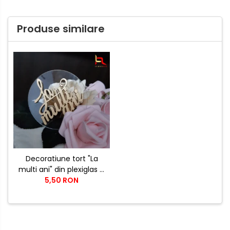
Produse similare
Decoratiune tort "La
multi ani" din plexiglas si
5,50 RON
lemn