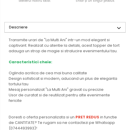
atelierul nostru local.
chiar și un singur produs.
Descriere
Transmite urari de "La Multi Ani" intr-un mod elegant si
captivant. Realizat cu atentie la detalii, acest topper de tort
adauga un strop de magie si stralucire evenimentului tau.
Caracteristici cheie:
Oglinda acrilica de cea mai buna calitate
Design sofisticat si modern, aducand un plus de eleganta
tortului tau
Mesaj personalizat "La Multi Ani" gravat cu precizie
Usor de curatat si de reutilizat pentru alte evenimente
fericite
Doresti o oferta personalizata si un
PRET REDUS
in functie
de CANTITATE? Te rugam sa ne contactezi pe Whatsapp
(0744493993)!