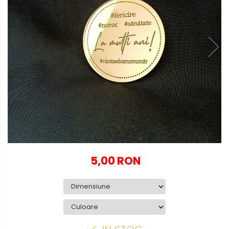
Globuri personalizate
Decoratiuni Craciun
Pachete cadou Craciun
Paste
Decoratiuni Paste
Valentines Day
Cadouri indragostiti
1-8 Martie
Scoala/Absolvire
5,00 RON