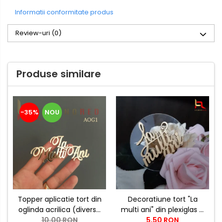
Informatii conformitate produs
Review-uri
(0)
Produse similare
-35%
NOU
Topper aplicatie tort din
Decoratiune tort "La
oglinda acrilica (diverse
multi ani" din plexiglas si
modele) - PRODUSUL
10,00 RON
5,50 RON
lemn