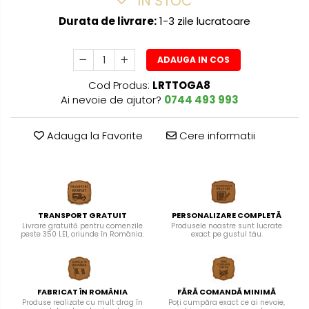
IN STOC
Durata de livrare:
1-3 zile lucratoare
ADAUGA IN COS
Cod Produs:
LRTTOGA8
Ai nevoie de ajutor?
0744 493 993
Adauga la Favorite
Cere informatii
TRANSPORT GRATUIT
PERSONALIZARE COMPLETĂ
Livrare gratuită pentru comenzile
Produsele noastre sunt lucrate
peste 350 LEI, oriunde în România.
exact pe gustul tău.
FABRICAT ÎN ROMÂNIA
FĂRĂ COMANDĂ MINIMĂ
Produse realizate cu mult drag în
Poți cumpăra exact ce ai nevoie,