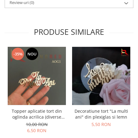
Review-uri
(0)
PRODUSE SIMILARE
-35%
NOU
Topper aplicatie tort din
Decoratiune tort "La multi
oglinda acrilica (diverse
ani" din plexiglas si lemn
modele) - PRODUSUL LUNII
10,00 RON
5,50 RON
6,50 RON