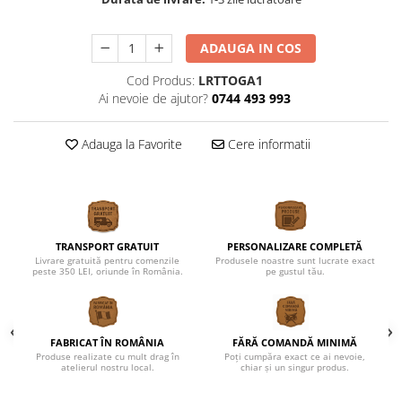
ADAUGA IN COS
Cod Produs:
LRTTOGA1
Ai nevoie de ajutor?
0744 493 993
Adauga la Favorite
Cere informatii
TRANSPORT GRATUIT
PERSONALIZARE COMPLETĂ
Livrare gratuită pentru comenzile
Produsele noastre sunt lucrate exact
peste 350 LEI, oriunde în România.
pe gustul tău.
FABRICAT ÎN ROMÂNIA
FĂRĂ COMANDĂ MINIMĂ
Produse realizate cu mult drag în
Poți cumpăra exact ce ai nevoie,
atelierul nostru local.
chiar și un singur produs.