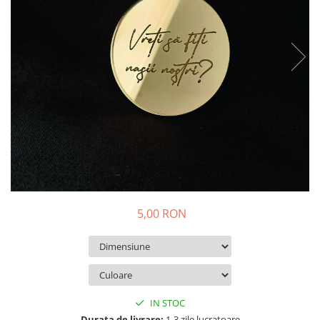
Decoratiuni Craciun
Pachete cadou Craciun
Paste
Decoratiuni Paste
Valentines Day
Cadouri indragostiti
1-8 Martie
Scoala/Absolvire
5,00 RON
IN STOC
Durata de livrare:
1-3 zile lucratoare