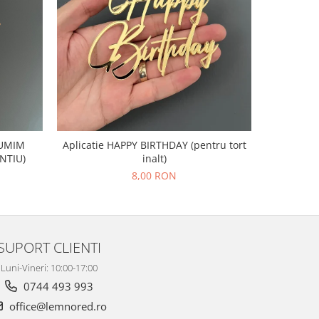
LTUMIM
Aplicatie HAPPY BIRTHDAY (pentru tort
Aplicatie 
NTIU)
inalt)
acri
8,00 RON
SUPORT CLIENTI
Luni-Vineri: 10:00-17:00
0744 493 993
office@lemnored.ro