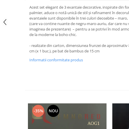
Cutii verighete
Acest set elegant de 3 evantaie decorative, inspirate din f
Umerase miri
palmier, aduce o notă unică de stil și rafinament în decorul o
evantaiele sunt disponibile în trei culori deosebite – maro
Botez
(care va contine nuante de negru-maro-auriu, dar care nu v
Accesorii botez
imaginea de prezentare) – pentru a se potrivi în mod arm
de la moderne la boho-chic.
Mărturii
Craciun
- realizate din carton, dimensiunea frunzei de aproximativ 
cm (x 1 buc.), pe bat de bambus de 15 cm
Globuri personalizate
Decoratiuni Craciun
Informatii conformitate produs
Pachete cadou Craciun
Paste
Decoratiuni Paste
Valentines Day
Cadouri indragostiti
1-8 Martie
-35%
NOU
Scoala/Absolvire
Magneti personalizati