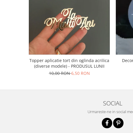
Bucataria LemnoRed
Tocatoare si ustensile
Cutii pentru vin
Suporturi pahare
Diverse
Cutii aranjamente florale
Placute ABS (metalex)
Topper aplicatie tort din oglinda acrilica
Decor
PRODUSUL LUNII
(diverse modele) - PRODUSUL LUNII
% Promotii
10,00 RON
6,50 RON
SOCIAL
Urmareste-ne in social me