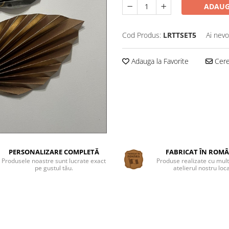
ADAUG
Cod Produs:
LRTTSET5
Ai nevo
Adauga la Favorite
Cere 
PERSONALIZARE COMPLETĂ
FABRICAT ÎN ROM
Produsele noastre sunt lucrate exact
Produse realizate cu mult
pe gustul tău.
atelierul nostru loca