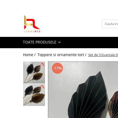
Toate Produsele
Toppere si ornamente tort
Toppere aniversari
TOATE PRODUSELE
Toppere nunta
Toppere diverse
Home /
Toppere si ornamente tort /
Set de 3 Evantaie 
Toppere absolvire
Decoruri tort
-17%
Suite toppere tematice
Evantaie/frunze
Fluturasi (zeci de variante)
Figurine din
rasina/PVC/metal/polistiren
Toppere Craciun