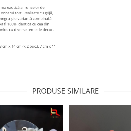
orma exotică a frunzelor de
ricarui tort. Realizate cu grijă,
, negru și o variantă combinată
a fi 100% identica cu cea din
onios cu diverse teme de decor,
8 cm x 14 cm (x 2 buc.), 7 cm x 11
PRODUSE SIMILARE