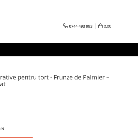
0744 493 993
0,00
rative pentru tort - Frunze de Palmier –
at
are