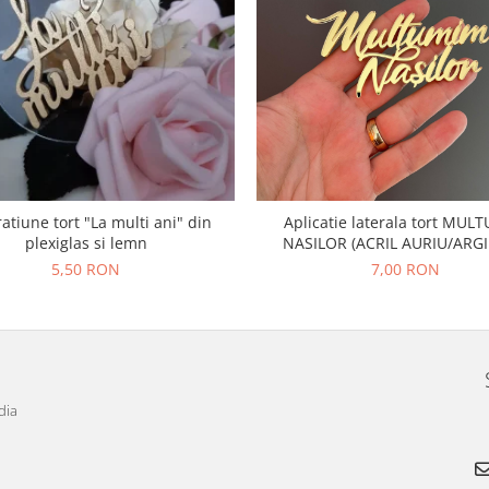
atiune tort "La multi ani" din
Aplicatie laterala tort MU
plexiglas si lemn
NASILOR (ACRIL AURIU/ARGI
5,50 RON
7,00 RON
dia