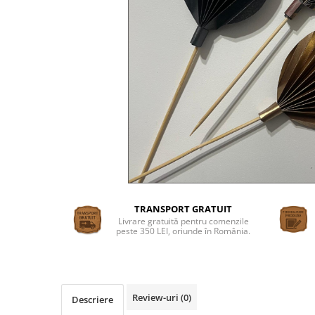
Suporturi si platouri
Rame foto / Decoratiuni
Familie
Copii
Rame/trofee diverse meserii
Indragostiti
Cadouri pentru dascali
Religioase
Alte obiecte decorative
Evenimente speciale
Aniversari
TRANSPORT GRATUIT
Livrare gratuită pentru comenzile
Aranjamente baloane
peste 350 LEI, oriunde în România.
Lumanari pentru tort
Propsuri si ghirlande
Nunta
Review-uri
(0)
Descriere
Accesorii nunta