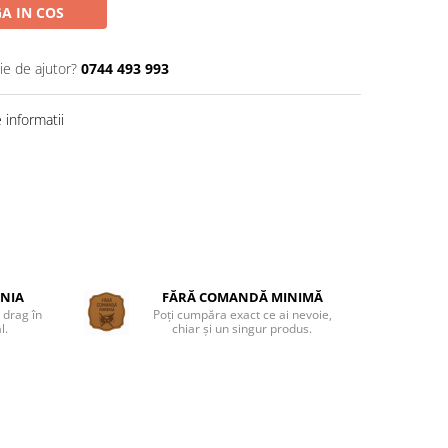
A IN COS
ie de ajutor?
0744 493 993
informatii
ÂNIA
FĂRĂ COMANDĂ MINIMĂ
 drag în
Poți cumpăra exact ce ai nevoie,
l.
chiar și un singur produs.