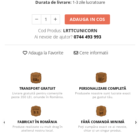
Durata de livrare:
1-3 zile lucratoare
ADAUGA IN COS
Cod Produs:
LRTTCUNICORN
Ai nevoie de ajutor?
0744 493 993
Adauga la Favorite
Cere informatii
TRANSPORT GRATUIT
PERSONALIZARE COMPLETĂ
Livrare gratuită pentru comenzile
Produsele noastre sunt lucrate exact
peste 350 LEI, oriunde în România.
pe gustul tău.
FABRICAT ÎN ROMÂNIA
FĂRĂ COMANDĂ MINIMĂ
Produse realizate cu mult drag în
Poți cumpăra exact ce ai nevoie,
atelierul nostru local.
chiar și un singur produs.