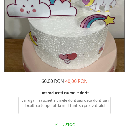
Decoratiuni Craciun
Pachete cadou Craciun
Paste
Decoratiuni Paste
Valentines Day
Cadouri indragostiti
1-8 Martie
Scoala/Absolvire
60,00 RON
40,00 RON
Introduceti numele dorit
IN STOC