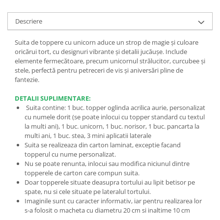
Descriere
Suita de toppere cu unicorn aduce un strop de magie și culoare
oricărui tort, cu designuri vibrante și detalii jucăușe. Include
elemente fermecătoare, precum unicornul strălucitor, curcubee și
stele, perfectă pentru petreceri de vis și aniversări pline de
fantezie.
DETALII SUPLIMENTARE:
Suita contine: 1 buc. topper oglinda acrilica aurie, personalizat
cu numele dorit (se poate inlocui cu topper standard cu textul
la multi ani), 1 buc. unicorn, 1 buc. norisor, 1 buc. pancarta la
multi ani, 1 buc. stea, 3 mini aplicatii laterale
Suita se realizeaza din carton laminat, exceptie facand
topperul cu nume personalizat.
Nu se poate renunta, inlocui sau modifica niciunul dintre
topperele de carton care compun suita.
Doar topperele situate deasupra tortului au lipit betisor pe
spate, nu si cele situate pe lateralul tortului.
Imaginile sunt cu caracter informativ, iar pentru realizarea lor
s-a folosit o macheta cu diametru 20 cm si inaltime 10 cm