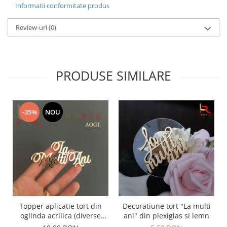
Informatii conformitate produs
Review-uri
(0)
PRODUSE SIMILARE
-35%
NOU
Topper aplicatie tort din
Decoratiune tort "La multi
oglinda acrilica (diverse
ani" din plexiglas si lemn
modele) - PRODUSUL LUNII