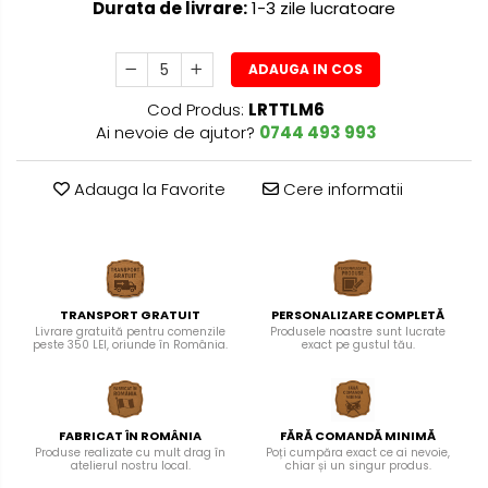
Durata de livrare:
1-3 zile lucratoare
ADAUGA IN COS
Cod Produs:
LRTTLM6
Ai nevoie de ajutor?
0744 493 993
Adauga la Favorite
Cere informatii
TRANSPORT GRATUIT
PERSONALIZARE COMPLETĂ
Livrare gratuită pentru comenzile
Produsele noastre sunt lucrate
peste 350 LEI, oriunde în România.
exact pe gustul tău.
FABRICAT ÎN ROMÂNIA
FĂRĂ COMANDĂ MINIMĂ
Produse realizate cu mult drag în
Poți cumpăra exact ce ai nevoie,
atelierul nostru local.
chiar și un singur produs.