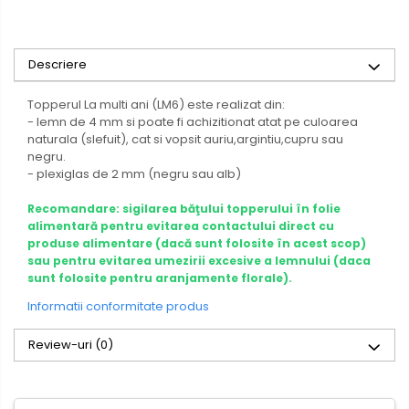
Descriere
Topperul La multi ani (LM6) este realizat din:
- lemn de 4 mm si poate fi achizitionat atat pe culoarea
naturala (slefuit), cat si vopsit auriu,argintiu,cupru sau
negru.
- plexiglas de 2 mm (negru sau alb)
Recomandare: sigilarea băţului topperului în folie
alimentară pentru evitarea contactului direct cu
produse alimentare (dacă sunt folosite în acest scop)
sau pentru evitarea umezirii excesive a lemnului (daca
sunt folosite pentru aranjamente florale).
Informatii conformitate produs
Review-uri
(0)