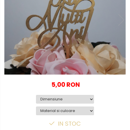
Globuri personalizate
Decoratiuni Craciun
Pachete cadou Craciun
Paste
Decoratiuni Paste
Valentines Day
Cadouri indragostiti
1-8 Martie
Scoala/Absolvire
5,00 RON
IN STOC