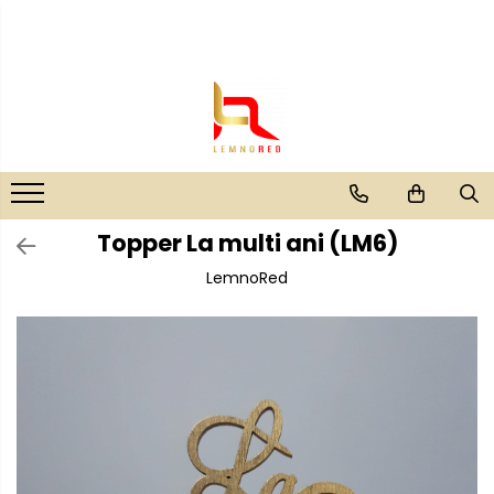
Toppere si ornamente tort
Rame foto / Decoratiuni
Evenimente speciale
Bucataria LemnoRed
Diverse
Toppere aniversari
Familie
Aniversari
Tocatoare si ustensile
Cutii aranjamente florale
Aranjamente baloane
Toppere nunta
Copii
Cutii pentru vin
Placute ABS (metalex)
Lumanari pentru tort
Toppere diverse
Rame/trofee diverse meserii
Suporturi pahare
Propsuri si ghirlande
Toppere absolvire
Indragostiti
Topper La multi ani (LM6)
Nunta
LemnoRed
Decoruri tort
Cadouri pentru dascali
Accesorii nunta
Cutii verighete
Suite toppere tematice
Religioase
Umerase miri
Evantaie/frunze
Alte obiecte decorative
Fluturasi (zeci de variante)
Botez
Figurine din
Accesorii botez
rasina/PVC/metal/polistiren
Mărturii
Toppere Craciun
Craciun