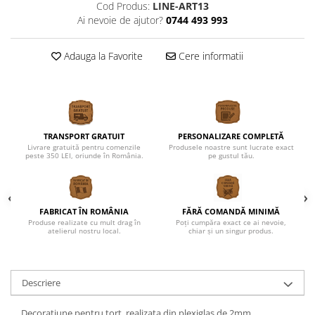
Cod Produs:
LINE-ART13
Ai nevoie de ajutor?
0744 493 993
Adauga la Favorite
Cere informatii
TRANSPORT GRATUIT
PERSONALIZARE COMPLETĂ
Livrare gratuită pentru comenzile
Produsele noastre sunt lucrate exact
peste 350 LEI, oriunde în România.
pe gustul tău.
FABRICAT ÎN ROMÂNIA
FĂRĂ COMANDĂ MINIMĂ
Produse realizate cu mult drag în
Poți cumpăra exact ce ai nevoie,
atelierul nostru local.
chiar și un singur produs.
Descriere
Decoratiune pentru tort, realizata din plexiglas de 2mm.