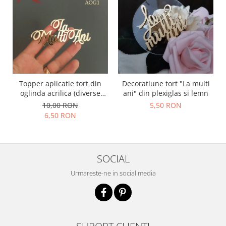
Topper aplicatie tort din
Decoratiune tort "La multi
oglinda acrilica (diverse
ani" din plexiglas si lemn
modele) - PRODUSUL LUNII
10,00 RON
5,50 RON
6,50 RON
SOCIAL
Urmareste-ne in social media