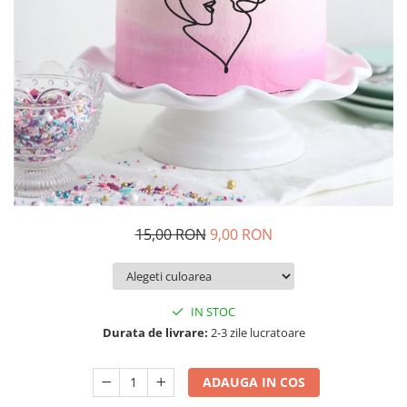
Decoratiuni Craciun
Pachete cadou Craciun
Paste
Decoratiuni Paste
Valentines Day
Cadouri indragostiti
1-8 Martie
Scoala/Absolvire
15,00 RON
9,00 RON
IN STOC
Durata de livrare:
2-3 zile lucratoare
ADAUGA IN COS