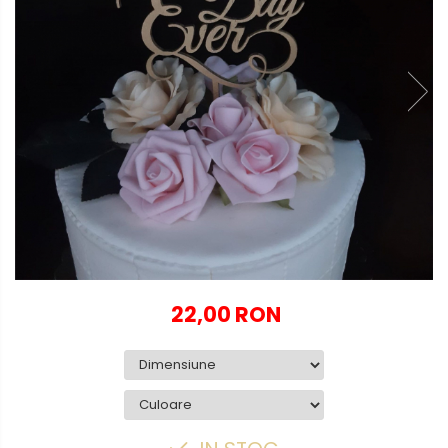
Globuri personalizate
Decoratiuni Craciun
Pachete cadou Craciun
Paste
Decoratiuni Paste
Valentines Day
Cadouri indragostiti
1-8 Martie
Scoala/Absolvire
22,00 RON