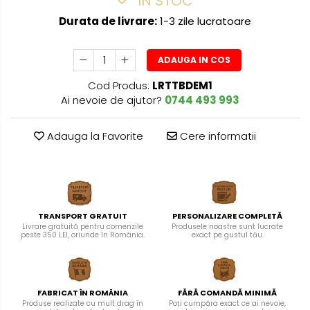
IN STOC
Durata de livrare:
1-3 zile lucratoare
ADAUGA IN COS
Cod Produs:
LRTTBDEM1
Ai nevoie de ajutor?
0744 493 993
Adauga la Favorite
Cere informatii
TRANSPORT GRATUIT
PERSONALIZARE COMPLETĂ
Livrare gratuită pentru comenzile
Produsele noastre sunt lucrate
peste 350 LEI, oriunde în România.
exact pe gustul tău.
FABRICAT ÎN ROMÂNIA
FĂRĂ COMANDĂ MINIMĂ
Produse realizate cu mult drag în
Poți cumpăra exact ce ai nevoie,