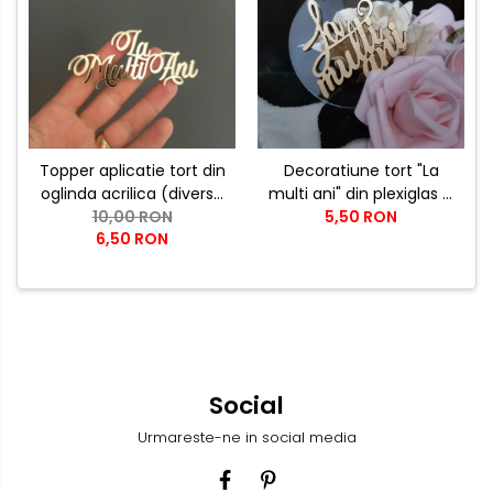
Topper aplicatie tort din
Decoratiune tort "La
oglinda acrilica (diverse
multi ani" din plexiglas si
modele) - PRODUSUL
10,00 RON
5,50 RON
lemn
6,50 RON
LUNII
Social
Urmareste-ne in social media