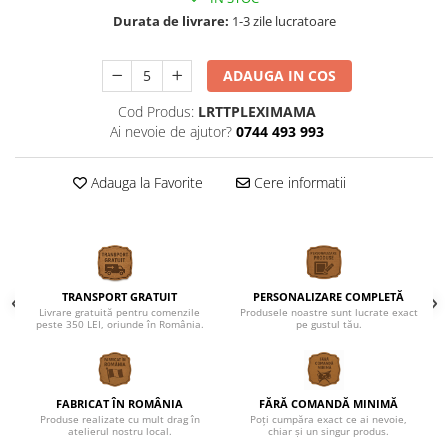
Cutii verighete
Durata de livrare:
1-3 zile lucratoare
Umerase miri
Botez
ADAUGA IN COS
Accesorii botez
Cod Produs:
LRTTPLEXIMAMA
Mărturii
Ai nevoie de ajutor?
0744 493 993
Craciun
Globuri personalizate
Adauga la Favorite
Cere informatii
Decoratiuni Craciun
Pachete cadou Craciun
Paste
Decoratiuni Paste
TRANSPORT GRATUIT
PERSONALIZARE COMPLETĂ
Valentines Day
Livrare gratuită pentru comenzile
Produsele noastre sunt lucrate exact
peste 350 LEI, oriunde în România.
pe gustul tău.
Cadouri indragostiti
1-8 Martie
Scoala/Absolvire
FABRICAT ÎN ROMÂNIA
FĂRĂ COMANDĂ MINIMĂ
Produse realizate cu mult drag în
Poți cumpăra exact ce ai nevoie,
Magneti personalizati
atelierul nostru local.
chiar și un singur produs.