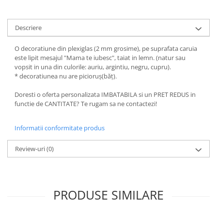
Bucataria LemnoRed
Tocatoare si ustensile
Descriere
Cutii pentru vin
Suporturi pahare
O decoratiune din plexiglas (2 mm grosime), pe suprafata caruia
este lipit mesajul "Mama te iubesc", taiat in lemn. (natur sau
Diverse
vopsit in una din culorile: auriu, argintiu, negru, cupru).
Cutii aranjamente florale
* decoratiunea nu are picioruş(băţ).
Placute ABS (metalex)
Doresti o oferta personalizata IMBATABILA si un PRET REDUS in
functie de CANTITATE? Te rugam sa ne contactezi!
PRODUSUL LUNII
% Promotii
Informatii conformitate produs
Review-uri
(0)
PRODUSE SIMILARE