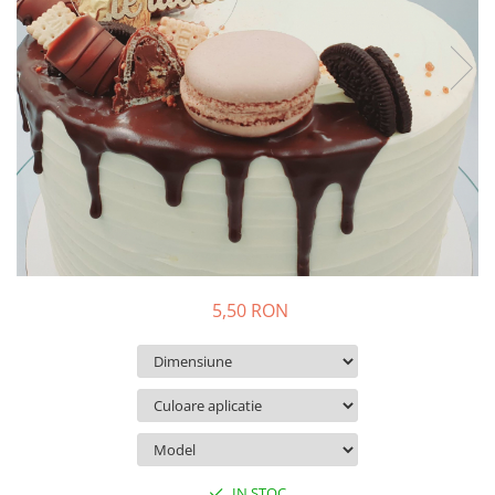
Suporturi si platouri
Rame foto / Decoratiuni
Familie
Copii
Rame/trofee diverse meserii
Indragostiti
Cadouri pentru dascali
Religioase
Alte obiecte decorative
Evenimente speciale
5,50 RON
Aniversari
Aranjamente baloane
Lumanari pentru tort
Propsuri si ghirlande
Nunta
Accesorii nunta
IN STOC