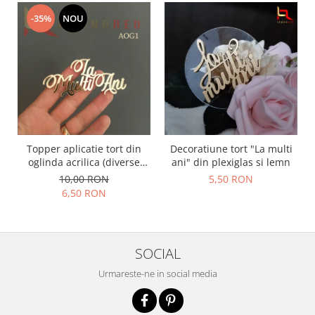
-35%
NOU
Topper aplicatie tort din
Decoratiune tort "La multi
oglinda acrilica (diverse
ani" din plexiglas si lemn
modele) - PRODUSUL LUNII
10,00 RON
5,50 RON
6,50 RON
SOCIAL
Urmareste-ne in social media