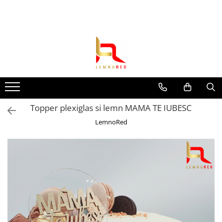
Toate Produsele
Toppere si ornamente tort
Toppere aniversari
Toppere nunta
Toppere diverse
Topper plexiglas si lemn MAMA TE IUBESC
Toppere absolvire
LemnoRed
Decoruri tort
Suite toppere tematice
Evantaie/frunze
Fluturasi (zeci de variante)
Figurine din
rasina/PVC/metal/polistiren
Toppere Craciun