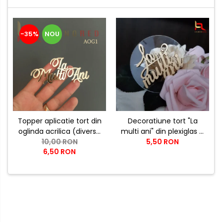
-35%
NOU
Topper aplicatie tort din
Decoratiune tort "La
oglinda acrilica (diverse
multi ani" din plexiglas si
modele) - PRODUSUL
10,00 RON
5,50 RON
lemn
6,50 RON
LUNII