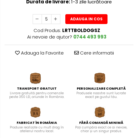
Durata de livrare:
1-3 zile lucrătoare
ADAUGA IN COS
Cod Produs:
LRTTBOLDOGSZ
Ai nevoie de ajutor?
0744 493 993
Adauga la Favorite
Cere informatii
TRANSPORT GRATUIT
PERSONALIZARE COMPLETĂ
Livrare gratuită pentru comenzile
Produsele noastre sunt lucrate
peste 350 LEI, oriunde în România.
exact pe gustul tău.
FABRICAT ÎN ROMÂNIA
FĂRĂ COMANDĂ MINIMĂ
Produse realizate cu mult drag în
Poți cumpăra exact ce ai nevoie,
atelierul nostru local.
chiar și un singur produs.