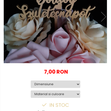
Globuri personalizate
Decoratiuni Craciun
Pachete cadou Craciun
Paste
Decoratiuni Paste
Valentines Day
Cadouri indragostiti
1-8 Martie
Scoala/Absolvire
7,00 RON
IN STOC