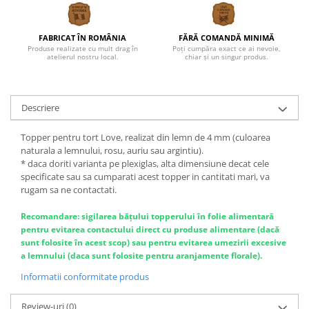
Bucataria LemnoRed
Tocatoare si ustensile
FABRICAT ÎN ROMÂNIA
FĂRĂ COMANDĂ MINIMĂ
Cutii pentru vin
Produse realizate cu mult drag în
Poți cumpăra exact ce ai nevoie,
atelierul nostru local.
chiar și un singur produs.
Suporturi pahare
Diverse
Cutii aranjamente florale
Descriere
Placute ABS (metalex)
Topper pentru tort Love, realizat din lemn de 4 mm (culoarea
PRODUSUL LUNII
naturala a lemnului, rosu, auriu sau argintiu).
* daca doriti varianta pe plexiglas, alta dimensiune decat cele
% Promotii
specificate sau sa cumparati acest topper in cantitati mari, va
rugam sa ne contactati.
Recomandare: sigilarea băţului topperului în folie alimentară
pentru evitarea contactului direct cu produse alimentare (dacă
sunt folosite în acest scop) sau pentru evitarea umezirii excesive
a lemnului (daca sunt folosite pentru aranjamente florale).
Informatii conformitate produs
Review-uri
(0)