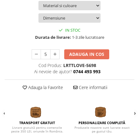
Cutii verighete
Umerase miri
Botez
Accesorii botez
IN STOC
Durata de livrare:
1-3 zile lucratoare
Mărturii
Craciun
ADAUGA IN COS
Globuri personalizate
Decoratiuni Craciun
Cod Produs:
LRTTLOVE-5698
Ai nevoie de ajutor?
0744 493 993
Pachete cadou Craciun
Paste
Adauga la Favorite
Cere informatii
Decoratiuni Paste
Valentines Day
Cadouri indragostiti
1-8 Martie
TRANSPORT GRATUIT
PERSONALIZARE COMPLETĂ
Scoala/Absolvire
Livrare gratuită pentru comenzile
Produsele noastre sunt lucrate exact
peste 350 LEI, oriunde în România.
pe gustul tău.
Magneti personalizati