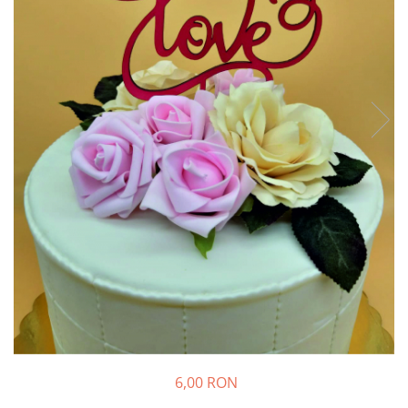
Suporturi si platouri
Rame foto / Decoratiuni
Familie
Copii
Rame/trofee diverse meserii
Indragostiti
Cadouri pentru dascali
Religioase
Alte obiecte decorative
Evenimente speciale
Aniversari
Aranjamente baloane
Lumanari pentru tort
Propsuri si ghirlande
Nunta
6,00 RON
Accesorii nunta