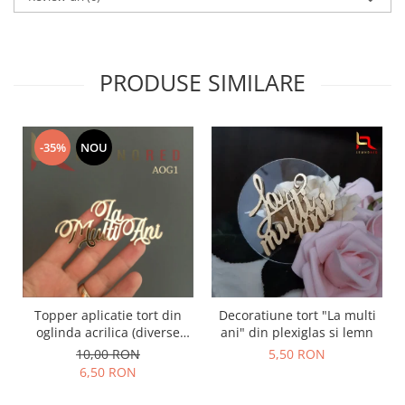
PRODUSE SIMILARE
-35%
NOU
Topper aplicatie tort din
Decoratiune tort "La multi
oglinda acrilica (diverse
ani" din plexiglas si lemn
modele) - PRODUSUL LUNII
10,00 RON
5,50 RON
6,50 RON