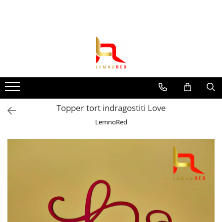
Toate Produsele
Toppere si ornamente tort
Toppere aniversari
Toppere nunta
Toppere diverse
Topper tort indragostiti Love
Toppere absolvire
LemnoRed
Decoruri tort
Suite toppere tematice
Evantaie/frunze
Fluturasi (zeci de variante)
Figurine din
rasina/PVC/metal/polistiren
Toppere Craciun