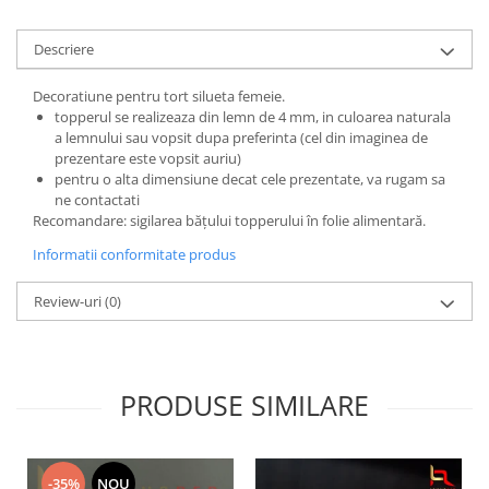
Bucataria LemnoRed
Tocatoare si ustensile
Descriere
Cutii pentru vin
Decoratiune pentru tort silueta femeie.
Suporturi pahare
topperul se realizeaza din lemn de 4 mm, in culoarea naturala
a lemnului sau vopsit dupa preferinta (cel din imaginea de
Diverse
prezentare este vopsit auriu)
Cutii aranjamente florale
pentru o alta dimensiune decat cele prezentate, va rugam sa
ne contactati
Placute ABS (metalex)
Recomandare: sigilarea băţului topperului în folie alimentară.
PRODUSUL LUNII
Informatii conformitate produs
% Promotii
Review-uri
(0)
PRODUSE SIMILARE
-35%
NOU