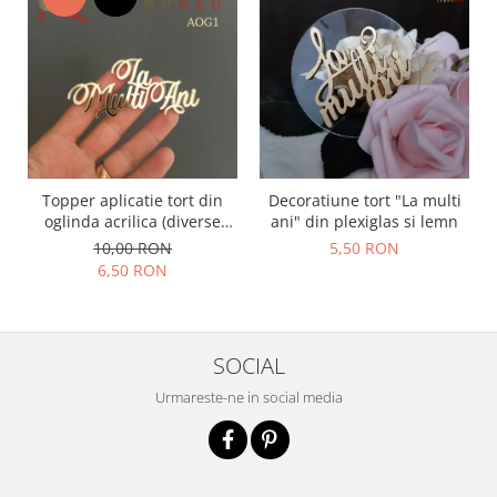
Topper aplicatie tort din
Decoratiune tort "La multi
oglinda acrilica (diverse
ani" din plexiglas si lemn
modele) - PRODUSUL LUNII
10,00 RON
5,50 RON
6,50 RON
SOCIAL
Urmareste-ne in social media