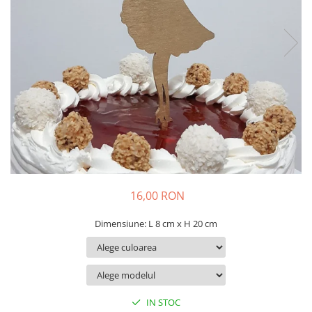
Suporturi si platouri
Rame foto / Decoratiuni
Familie
Copii
Rame/trofee diverse meserii
Indragostiti
Cadouri pentru dascali
Religioase
Alte obiecte decorative
Evenimente speciale
16,00 RON
Aniversari
Dimensiune: L 8 cm x H 20 cm
Aranjamente baloane
Lumanari pentru tort
Propsuri si ghirlande
Nunta
IN STOC
Accesorii nunta