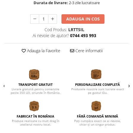
Durata de livrare:
2-3 zile lucratoare
Cutii verighete
Umerase miri
ADAUGA IN COS
Botez
Accesorii botez
Cod Produs:
LRTTSIL
Ai nevoie de ajutor?
0744 493 993
Mărturii
Craciun
Adauga la Favorite
Cere informatii
Globuri personalizate
Decoratiuni Craciun
Pachete cadou Craciun
Paste
TRANSPORT GRATUIT
PERSONALIZARE COMPLETĂ
Decoratiuni Paste
Livrare gratuită pentru comenzile
Produsele noastre sunt lucrate exact
Valentines Day
peste 350 LEI, oriunde în România.
pe gustul tău.
Cadouri indragostiti
1-8 Martie
FABRICAT ÎN ROMÂNIA
FĂRĂ COMANDĂ MINIMĂ
Scoala/Absolvire
Produse realizate cu mult drag în
Poți cumpăra exact ce ai nevoie,
atelierul nostru local.
chiar și un singur produs.
Magneti personalizati